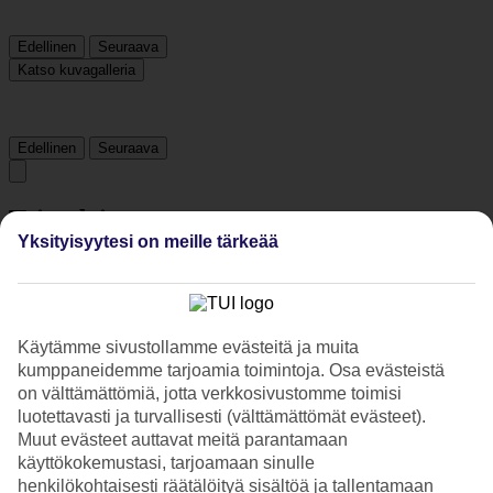
Edellinen
Seuraava
Katso kuvagalleria
Edellinen
Seuraava
Tripadvisor
Yksityisyytesi on meille tärkeää
4.6/5
Luokitus
4.6 / 5
alkaen
231 arviota
Käytämme sivustollamme evästeitä ja muita
Siisteys
kumppaneidemme tarjoamia toimintoja. Osa evästeistä
4.7/5
on välttämättömiä, jotta verkkosivustomme toimisi
Sijainti
luotettavasti ja turvallisesti (välttämättömät evästeet).
4.8/5
Huone
Muut evästeet auttavat meitä parantamaan
4.6/5
käyttökokemustasi, tarjoamaan sinulle
Palvelu
henkilökohtaisesti räätälöityä sisältöä ja tallentamaan