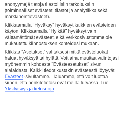
4.6/5
anonyymejä tietoja tilastollisiin tarkoituksiin
Nukkuminen
(toiminnalliset evästeet, tilastot ja analytiikka sekä
4.7/5
markkinointievästeet).
Hinta-laatusuhde
4.6/5
Klikkaamalla "Hyväksy" hyväksyt kaikkien evästeiden
käytön. Klikkaamalla "Hylkää" hyväksyt vain
Hotelliesittely
välttämättömät evästeet, eikä verkkosivustomme ole
mukautettu kiinnostuksen kohteidesi mukaan.
4*
Klikkaa "Asetukset” valitaksesi mitkä evästeluokat
Paikallinen luokitus
haluat hyväksyä tai hylätä. Voit aina muuttaa valintojasi
4 tähden hotelli Lavenir Country Lodge & Wine Estate kohteessa
myöhemmin kohdasta "Evästeasetukset" sivun
Stellenbosch on hotelli, jolla on baari, aamiaisbuffet ja WiFi.
alalaidasta. Kaikki tiedot kustakin evästeestä löytyvät
Hotellilla voit nauttia palveluista kuten hieronta. Jos matkustat lasten
Evästeet
-sivultamme.
Haluamme, että voit luottaa
kanssa, on lapsille leikkipaikka. Alueella on pysäköintimahdollisuus.
siihen, että henkilötietosi ovat meillä turvassa. Lue
Hotelli on uudistettu viimeksi vuonna 2012.
Yksityisyys ja tietosuoja
.
Lyhyesti hotellista
Rannalle
29,6 km
Ulkouima-allas
Kyllä
Baari