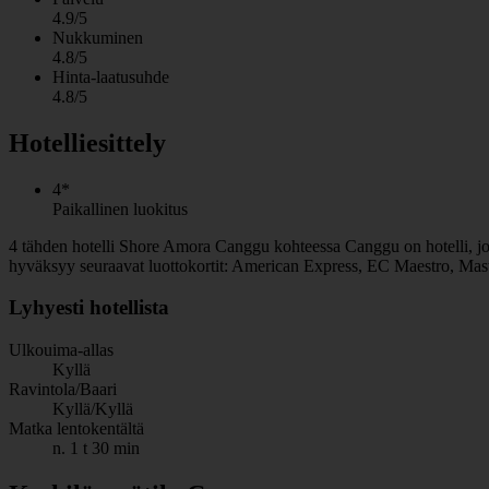
4.9/5
Nukkuminen
4.8/5
Hinta-laatusuhde
4.8/5
Hotelliesittely
4*
Paikallinen luokitus
4 tähden hotelli Shore Amora Canggu kohteessa Canggu on hotelli, jolla
hyväksyy seuraavat luottokortit: American Express, EC Maestro, Mast
Lyhyesti hotellista
Ulkouima-allas
Kyllä
Ravintola/Baari
Kyllä/Kyllä
Matka lentokentältä
n. 1 t 30 min