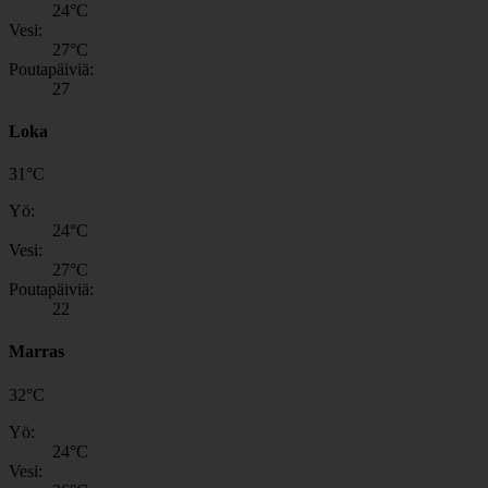
24
°C
Vesi:
27
°C
Poutapäiviä:
27
Loka
31
°
C
Yö:
24
°C
Vesi:
27
°C
Poutapäiviä:
22
Marras
32
°
C
Yö:
24
°C
Vesi: