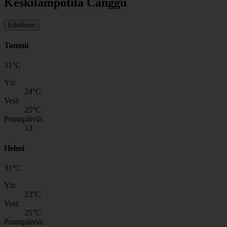
Keskilämpötila Canggu
Edellinen
Tammi
31
°
C
Yö:
24
°C
Vesi:
25
°C
Poutapäiviä:
13
Helmi
31
°
C
Yö:
23
°C
Vesi:
25
°C
Poutapäiviä: