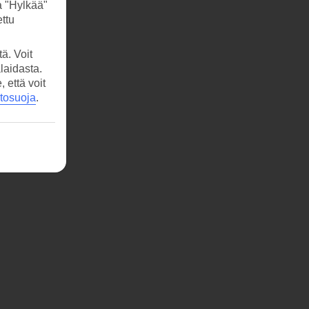
a "Hylkää"
ttu
ä. Voit
laidasta.
että voit
etosuoja
.