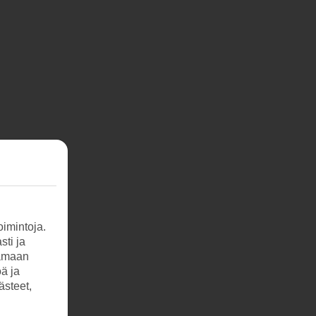
imintoja.
sti ja
tamaan
öä ja
ästeet,