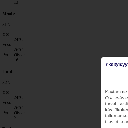
13
Maalis
31
°
C
Yö:
24
°C
Vesi:
26
°C
Poutapäiviä:
16
Yksityisyy
Huhti
32
°
C
Käytämme s
Yö:
24
°C
Osa evästei
Vesi:
turvallises
26
°C
käyttökokem
Poutapäiviä:
tallentamaan
21
tilastot ja 