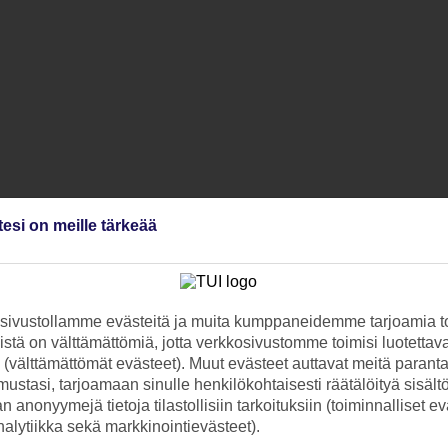
tesi on meille tärkeää
ivustollamme evästeitä ja muita kumppaneidemme tarjoamia to
stä on välttämättömiä, jotta verkkosivustomme toimisi luotettava
ti (välttämättömät evästeet). Muut evästeet auttavat meitä paran
ustasi, tarjoamaan sinulle henkilökohtaisesti räätälöityä sisält
 anonyymejä tietoja tilastollisiin tarkoituksiin (toiminnalliset ev
analytiikka sekä markkinointievästeet).