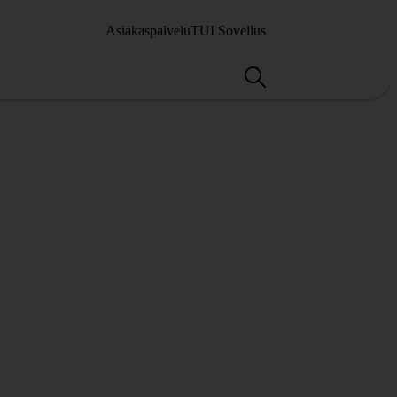
Asiakaspalvelu
TUI Sovellus