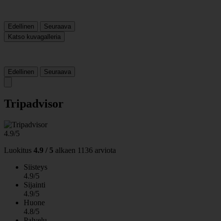
Edellinen
Seuraava
Katso kuvagalleria
Edellinen
Seuraava
Tripadvisor
4.9/5
Luokitus
4.9 / 5
alkaen
1136 arviota
Siisteys
4.9/5
Sijainti
4.9/5
Huone
4.8/5
Palvelu