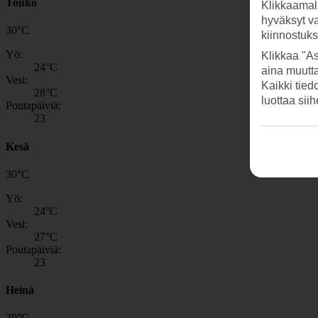
Touko
Klikkaamal
hyväksyt v
30
°
C
kiinnostuk
Yö:
Klikkaa "As
24
°C
aina muutt
Vesi:
Kaikki tied
28
°C
luottaa sii
Poutapäiviä:
23
Kesä
30
°
C
Yö:
24
°C
Vesi:
27
°C
Poutapäiviä:
23
Heinä
30
°
C