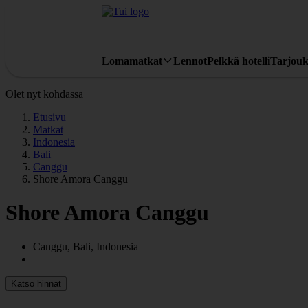
Lomamatkat
Lennot
Pelkkä hotelli
Tarjouk
Olet nyt kohdassa
Etusivu
Matkat
Indonesia
Bali
Canggu
Shore Amora Canggu
Shore Amora Canggu
Canggu, Bali, Indonesia
Katso hinnat