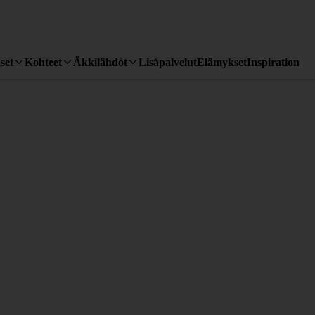
set
Kohteet
Äkkilähdöt
Lisäpalvelut
Elämykset
Inspiration