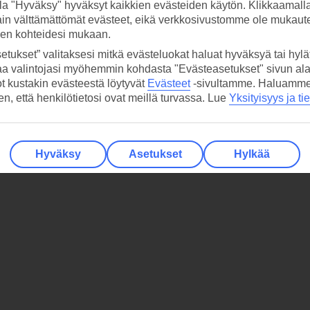
la "Hyväksy" hyväksyt kaikkien evästeiden käytön. Klikkaamall
ain välttämättömät evästeet, eikä verkkosivustomme ole mukaute
sen kohteidesi mukaan.
etukset” valitaksesi mitkä evästeluokat haluat hyväksyä tai hylät
aa valintojasi myöhemmin kohdasta "Evästeasetukset" sivun ala
ot kustakin evästeestä löytyvät
Evästeet
-sivultamme.
Haluamme, 
hen, että henkilötietosi ovat meillä turvassa. Lue
Yksityisyys ja ti
Hyväksy
Asetukset
Hylkää