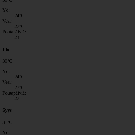
Yö:
24
°C
Vesi:
27
°C
Poutapäiviä:
23
Elo
30
°
C
Yö:
24
°C
Vesi:
27
°C
Poutapäiviä:
27
Syys
31
°
C
Yö: