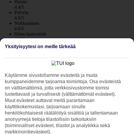
Huone
4.4/5
Palvelu
4.6/5
Nukkuminen
4.6/5
Hinta-laatusuhde
4.5/5
Yksityisyytesi on meille tärkeää
Hotelliesittely
4*
Paikallinen luokitus
Käytämme sivustollamme evästeitä ja muita
WiFi
kumppaneidemme tarjoamia toimintoja. Osa evästeistä
Lähellä rantaa ja viihdettä, uima-allas katolla
on välttämättömiä, jotta verkkosivustomme toimisi
luotettavasti ja turvallisesti (välttämättömät evästeet).
Four Points by Sheraton Bali on lähellä Kuta Beachin vilskettä
Muut evästeet auttavat meitä parantamaan
Kutassa. Hotellin alue on täynnä trooppista vehreyttä, ja täällä on
käyttökokemustasi, tarjoamaan sinulle
kattoterassi, jossa on swim up -baari, ravintoloita ja spa. Voit varata
henkilökohtaisesti räätälöityä sisältöä ja tallentamaan
puolihoidon tai täysihoidon.
anonyymejä tietoja tilastollisiin tarkoituksiin
Hotellista käsin olet lähellä katuja ja kävelykatuja, joita reunustavat
(toiminnalliset evästeet, tilastot ja analytiikka sekä
kaupat, ravintolat ja baarit. Pääset kauniille Kuta Beachille yhtä
markkinointievästeet).