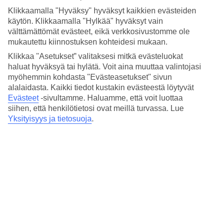
helposti.
Klikkaamalla "Hyväksy" hyväksyt kaikkien evästeiden
Kattobaari ja uima-allas
käytön. Klikkaamalla "Hylkää" hyväksyt vain
välttämättömät evästeet, eikä verkkosivustomme ole
Four Points by Sheraton Balin sisustus on moderni, ja siinä on
mukautettu kiinnostuksen kohteidesi mukaan.
hieman boheemi-tyylikäs kosketus tummissa puulajeissa ja puisissa
Klikkaa "Asetukset” valitaksesi mitkä evästeluokat
lampunvarjostimissa. Kattoterassi on kuin trooppinen vihreä keidas,
haluat hyväksyä tai hylätä. Voit aina muuttaa valintojasi
jonka vieressä on uima-allas ja uimabaari. Toisella allasalueella on
laguunin muotoinen uima-allas ja lastenallas.
myöhemmin kohdasta "Evästeasetukset" sivun
alalaidasta. Kaikki tiedot kustakin evästeestä löytyvät
Spa, kuntosali ja useita ravintoloita
Evästeet
-sivultamme.
Haluamme, että voit luottaa
siihen, että henkilötietosi ovat meillä turvassa. Lue
Four Points by Sheraton Balissa on neljä modernisti sisustettua
Yksityisyys ja tietosuoja
.
ravintolaa, jotka tarjoavat kaikkea pizzasta fine diningiin.
Kuntosalilla voit hyödyntää tilaisuutta treenata ja hotellin hieno spa
tarjoaa sinulle hyviä vartalohoitoja.
Huoneita : 185
Lyhyesti hotellista
Rannalle
500 m
Ulkouima-allas/Lastenallas