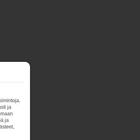
imintoja.
sti ja
tamaan
öä ja
ästeet,