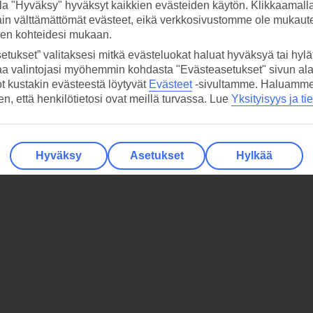
la "Hyväksy" hyväksyt kaikkien evästeiden käytön. Klikkaamall
ain välttämättömät evästeet, eikä verkkosivustomme ole mukaute
sen kohteidesi mukaan.
etukset” valitaksesi mitkä evästeluokat haluat hyväksyä tai hylät
aa valintojasi myöhemmin kohdasta "Evästeasetukset" sivun ala
ot kustakin evästeestä löytyvät
Evästeet
-sivultamme.
Haluamme, 
hen, että henkilötietosi ovat meillä turvassa. Lue
Yksityisyys ja ti
Hyväksy
Asetukset
Hylkää