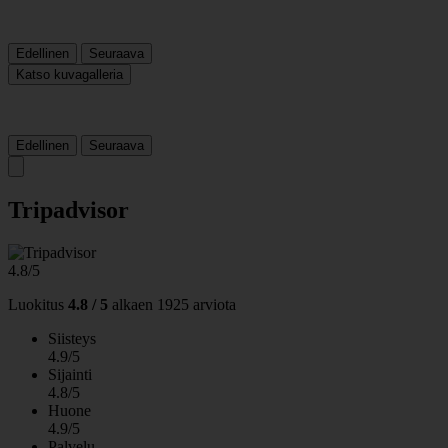
Edellinen
Seuraava
Katso kuvagalleria
Edellinen
Seuraava
Tripadvisor
4.8/5
Luokitus
4.8 / 5
alkaen
1925 arviota
Siisteys
4.9/5
Sijainti
4.8/5
Huone
4.9/5
Palvelu