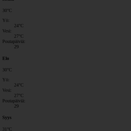
30
°
C
Yö:
24
°C
Vesi:
27
°C
Poutapäiviä:
29
Elo
30
°
C
Yö:
24
°C
Vesi:
27
°C
Poutapäiviä:
29
Syys
31
°
C