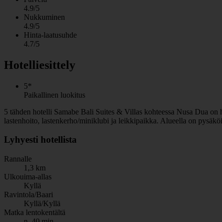
4.9/5
Nukkuminen
4.9/5
Hinta-laatusuhde
4.7/5
Hotelliesittely
5*
Paikallinen luokitus
5 tähden hotelli Samabe Bali Suites & Villas kohteessa Nusa Dua on hotel
lastenhoito, lastenkerho/miniklubi ja leikkipaikka. Alueella on pysäk
Lyhyesti hotellista
Rannalle
1,3 km
Ulkouima-allas
Kyllä
Ravintola/Baari
Kyllä/Kyllä
Matka lentokentältä
n. 40 min