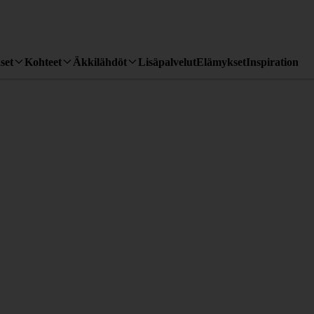
set
Kohteet
Äkkilähdöt
Lisäpalvelut
Elämykset
Inspiration