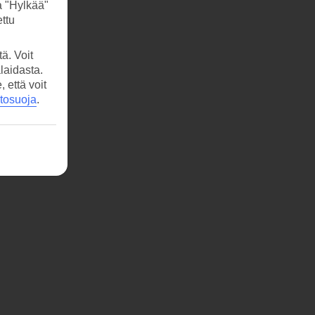
a "Hylkää"
ttu
ä. Voit
laidasta.
että voit
etosuoja
.