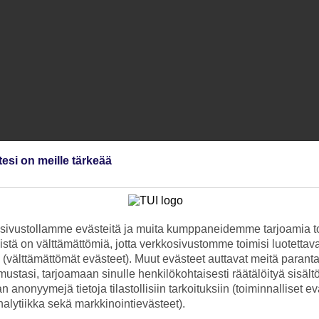
tesi on meille tärkeää
ivustollamme evästeitä ja muita kumppaneidemme tarjoamia to
stä on välttämättömiä, jotta verkkosivustomme toimisi luotettava
ti (välttämättömät evästeet). Muut evästeet auttavat meitä paran
ustasi, tarjoamaan sinulle henkilökohtaisesti räätälöityä sisält
 anonyymejä tietoja tilastollisiin tarkoituksiin (toiminnalliset ev
analytiikka sekä markkinointievästeet).