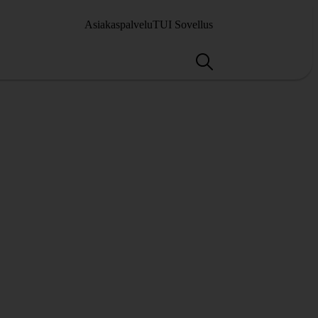
Asiakaspalvelu
TUI Sovellus