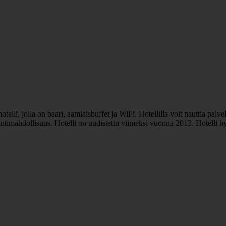
li, jolla on baari, aamiaisbuffet ja WiFi. Hotellilla voit nauttia palvel
öintimahdollisuus. Hotelli on uudistettu viimeksi vuonna 2013. Hotelli 