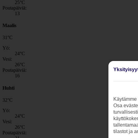
25
°C
Poutapäiviä:
13
Maalis
31
°
C
Yö:
24
°C
Vesi:
26
°C
Yksityisyy
Poutapäiviä:
16
Huhti
Käytämme s
32
°
C
Osa evästei
Yö:
turvallises
24
°C
käyttökokem
Vesi:
tallentamaan
26
°C
tilastot ja 
Poutapäiviä: