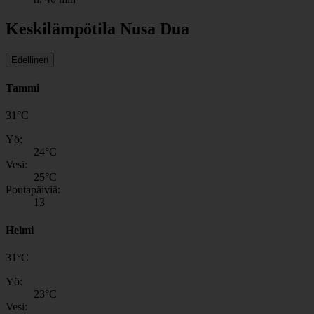
Keskilämpötila Nusa Dua
Edellinen
Tammi
31
°
C
Yö:
24
°C
Vesi:
25
°C
Poutapäiviä:
13
Helmi
31
°
C
Yö:
23
°C
Vesi: