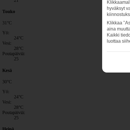
21
Klikkaamal
hyväksyt v
Touko
kiinnostuk
Klikkaa "As
31
°
C
aina muutt
Yö:
Kaikki tied
24
°C
luottaa sii
Vesi:
28
°C
Poutapäiviä:
25
Kesä
30
°
C
Yö:
24
°C
Vesi:
28
°C
Poutapäiviä:
25
Heinä