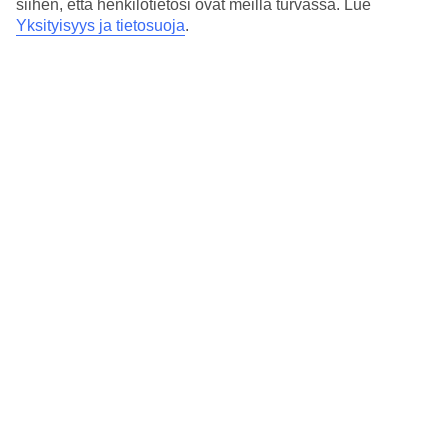
siihen, että henkilötietosi ovat meillä turvassa. Lue
Yksityisyys ja tietosuoja
.
Temppeleitä ja hengellisyyttä
Ostoksia ja viidettä
Kalaravintoloita rannalla
Lue lisää matkakohteesta
Suositut hotellit kohteessa Nusa Dua
Kaikki hotellit kohteessa Nusa Dua
Balin kaakkoiskärjessä sijaitseva Nusa Dua koostuu tusinasta
luksushotellista hyvinhoidetulla puutarha-alueella,
hiekkarannoista ja urheilukeskuksista. Nusa Duassa on mm.
tyylikäs 18-reikäinen golfkenttä ja ylellinen ostoskeskus.