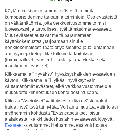
9/11
Käytämme sivustollamme evästeitä ja muita
kumppaneidemme tarjoamia toimintoja. Osa evästeistä
on välttämättömiä, jotta verkkosivustomme toimisi
luotettavasti ja turvallisesti (välttämättömät evästeet).
10/11
Muut evästeet auttavat meitä parantamaan
käyttökokemustasi, tarjoamaan sinulle
henkilökohtaisesti räätälöityä sisältöä ja tallentamaan
anonyymejä tietoja tilastollisiin tarkoituksiin
11/11
(toiminnalliset evästeet, tilastot ja analytiikka sekä
markkinointievästeet).
Klikkaamalla "Hyväksy" hyväksyt kaikkien evästeiden
Seuraava
käytön. Klikkaamalla "Hylkää" hyväksyt vain
välttämättömät evästeet, eikä verkkosivustomme ole
mukautettu kiinnostuksen kohteidesi mukaan.
Klikkaa "Asetukset” valitaksesi mitkä evästeluokat
haluat hyväksyä tai hylätä. Voit aina muuttaa valintojasi
myöhemmin kohdasta "Evästeasetukset" sivun
alalaidasta. Kaikki tiedot kustakin evästeestä löytyvät
Evästeet
-sivultamme.
Haluamme, että voit luottaa