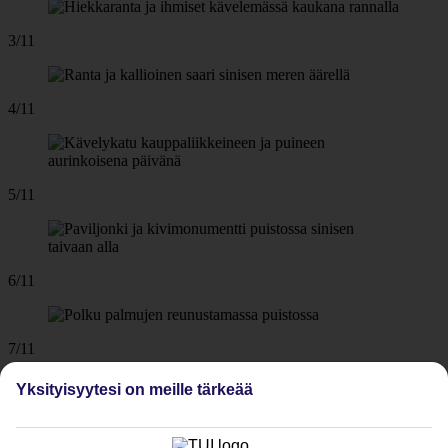
3/11
4/11
5/11
6/11
7/11
Yksityisyytesi on meille tärkeää
8/11