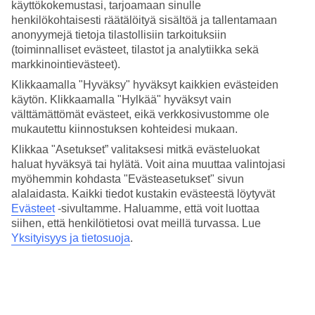
4.8/5
käyttökokemustasi, tarjoamaan sinulle
Nukkuminen
henkilökohtaisesti räätälöityä sisältöä ja tallentamaan
4.7/5
anonyymejä tietoja tilastollisiin tarkoituksiin
Hinta-laatusuhde
(toiminnalliset evästeet, tilastot ja analytiikka sekä
4.4/5
markkinointievästeet).
Hotelliesittely
Klikkaamalla "Hyväksy" hyväksyt kaikkien evästeiden
käytön. Klikkaamalla "Hylkää" hyväksyt vain
5*
välttämättömät evästeet, eikä verkkosivustomme ole
Paikallinen luokitus
mukautettu kiinnostuksen kohteidesi mukaan.
Klikkaa "Asetukset” valitaksesi mitkä evästeluokat
5 tähden hotelli The Bale Nusa Dua by LifestyleRetreats kohteessa
Nusa Dua on hotelli, jolla on baari, WiFi ja uima-allas. Hotellilla
haluat hyväksyä tai hylätä. Voit aina muuttaa valintojasi
voit nauttia palveluista kuten hieronta ja sauna. Alueella on
myöhemmin kohdasta "Evästeasetukset" sivun
pysäköintimahdollisuus. Hotelli on uudistettu viimeksi vuonna 2012.
alalaidasta. Kaikki tiedot kustakin evästeestä löytyvät
Hotelli hyväksyy seuraavat luottokortit: American Express, Diners
Evästeet
-sivultamme.
Haluamme, että voit luottaa
Club, Mastercard ja Visa.
siihen, että henkilötietosi ovat meillä turvassa. Lue
Yksityisyys ja tietosuoja
.
Lyhyesti hotellista
Rannalle
3 km
Ulkouima-allas
Kyllä