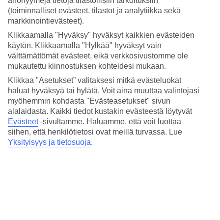
anonyymejä tietoja tilastollisiin tarkoituksiin
4.8/5
(toiminnalliset evästeet, tilastot ja analytiikka sekä
Nukkuminen
4.7/5
markkinointievästeet).
Hinta-laatusuhde
Klikkaamalla "Hyväksy" hyväksyt kaikkien evästeiden
4.5/5
käytön. Klikkaamalla "Hylkää" hyväksyt vain
välttämättömät evästeet, eikä verkkosivustomme ole
Hotelliesittely
mukautettu kiinnostuksen kohteidesi mukaan.
5*
Klikkaa "Asetukset” valitaksesi mitkä evästeluokat
Paikallinen luokitus
haluat hyväksyä tai hylätä. Voit aina muuttaa valintojasi
myöhemmin kohdasta "Evästeasetukset" sivun
5 tähden hotelli The Royal Santrian Luxury Beach Villas kohteessa
alalaidasta. Kaikki tiedot kustakin evästeestä löytyvät
Nusa Dua on hotelli, jolla on baari, WiFi ja uima-allas. Hotellilla
Evästeet
-sivultamme.
Haluamme, että voit luottaa
voit nauttia palveluista kuten hieronta ja sauna. Alueella on
pysäköintimahdollisuus. Hotelli hyväksyy seuraavat luottokortit:
siihen, että henkilötietosi ovat meillä turvassa. Lue
American Express, Diners Club, Mastercard ja Visa.
Yksityisyys ja tietosuoja
.
Lyhyesti hotellista
Rannalle
990 m
Ulkouima-allas
Kyllä
Ravintola/Baari