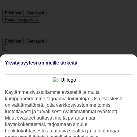
Edellinen
Seuraava
Katso kuvagalleria
Edellinen
Seuraava
Tripadvisor
Yksityisyytesi on meille tärkeää
4.8/5
Luokitus
4.8 / 5
alkaen
820 arviota
Käytämme sivustollamme evästeitä ja muita
kumppaneidemme tarjoamia toimintoja. Osa evästeistä
Siisteys
on välttämättömiä, jotta verkkosivustomme toimisi
4.8/5
Sijainti
luotettavasti ja turvallisesti (välttämättömät evästeet).
4.5/5
Muut evästeet auttavat meitä parantamaan
Huone
käyttökokemustasi, tarjoamaan sinulle
4.9/5
henkilökohtaisesti räätälöityä sisältöä ja tallentamaan
Palvelu