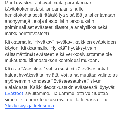
Muut evästeet auttavat meitä parantamaan
käyttökokemustasi, tarjoamaan sinulle
Paras aika matkustaa Balille on huhtikuulta lokakuulle, jolloin Balin
henkilökohtaisesti räätälöityä sisältöä ja tallentamaan
sää on mukavan lämmin ja sateita ei tule juuri ollenkaan. Balilla on
tasainen ilmasto, ja päivän keskilämpötilat Balilla ovat 30-32 astetta
anonyymejä tietoja tilastollisiin tarkoituksiin
ympäri vuoden. Balin sadekausi eli monsuunikausi ulottuu
(toiminnalliset evästeet, tilastot ja analytiikka sekä
marraskuulta maaliskuulle.
markkinointievästeet).
Klikkaamalla "Hyväksy" hyväksyt kaikkien evästeiden
Millainen on Balin sää joulukuussa ja
käytön. Klikkaamalla "Hylkää" hyväksyt vain
tammikuussa?
välttämättömät evästeet, eikä verkkosivustomme ole
mukautettu kiinnostuksen kohteidesi mukaan.
Joulukuussa ja tammikuussa päivän keskilämpötila Balilla on 31
Klikkaa "Asetukset” valitaksesi mitkä evästeluokat
astetta ja merivesi on 25 asteista. Joulu- tammikuu sijoittuvat
kuitenkin keskelle Balin sadekautta ja ne ovatkin Balin sateisimmat
haluat hyväksyä tai hylätä. Voit aina muuttaa valintojasi
kuukaudet. Sadekaudella sateet tulevat kuitenkin trooppisina
myöhemmin kohdasta "Evästeasetukset" sivun
kuuroina yleensä myöhään iltapäivällä ja kestävät vain hetken.
alalaidasta. Kaikki tiedot kustakin evästeestä löytyvät
Evästeet
-sivultamme.
Haluamme, että voit luottaa
Millainen sää on Balilla helmikuussa ja
siihen, että henkilötietosi ovat meillä turvassa. Lue
maaliskuussa?
Yksityisyys ja tietosuoja
.
Helmikuun ja maaliskuun keskilämpötila Balilla on 31 astetta ja
merivesi on 25-26 astetta. Helmi- maaliskuu ovat vielä sadekautta
Balilla, joten sadekaudelle tyypillisiä iltapäivän trooppisia