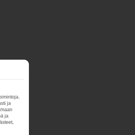
imintoja.
sti ja
tamaan
öä ja
ästeet,