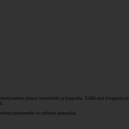
ävelymatkan päässä ravintoloilta ja kaupoilta. Täällä asut trooppisen pu
li.
erheen pienimmille on erillinen lastenallas.