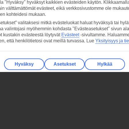
la "Hyväksy" hyväksyt kaikkien evästeiden käytön. Klikkaamall
ain välttämättömät evästeet, eikä verkkosivustomme ole mukaute
sen kohteidesi mukaan.
etukset” valitaksesi mitkä evästeluokat haluat hyväksyä tai hylät
aa valintojasi myöhemmin kohdasta "Evästeasetukset" sivun ala
ot kustakin evästeestä löytyvät
Evästeet
-sivultamme.
Haluamme, 
hen, että henkilötietosi ovat meillä turvassa. Lue
Yksityisyys ja ti
Hyväksy
Asetukset
Hylkää