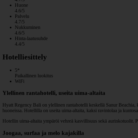
Huone
4.6/5
Palvelu
4.7/5
Nukkuminen
4.6/5
Hinta-laatusuhde
4.4/5
Hotelliesittely
5*
Paikallinen luokitus
WiFi
Ylellinen rantahotelli, useita uima-altaita
Hyatt Regency Bali on ylellinen rantahotelli keskellä Sanur Beachia, k
huoneissa. Hotellilla on useita uima-altaita, kaksi ravintolaa ja kuntosa
Hotellin uima-altaita ympäröi vehreä kasvillisuus sekä aurinkotuolit. P
Joogaa, surfaa ja melo kajakilla