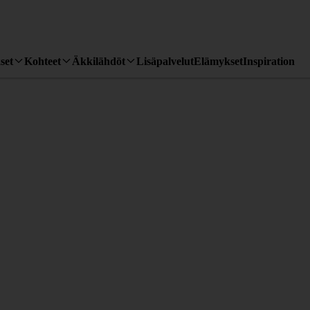
set
Kohteet
Äkkilähdöt
Lisäpalvelut
Elämykset
Inspiration