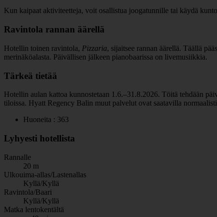
Kun kaipaat aktiviteetteja, voit osallistua joogatunnille tai käydä kunt
Ravintola rannan äärellä
Hotellin toinen ravintola,
Pizzaria
, sijaitsee rannan äärellä. Täällä pää
merinäköalasta. Päivällisen jälkeen pianobaarissa on livemusiikkia.
Tärkeä tietää
Hotellin aulan kattoa kunnostetaan 1.6.–31.8.2026. Töitä tehdään päiväsa
tiloissa. Hyatt Regency Balin muut palvelut ovat saatavilla normaalist
Huoneita : 363
Lyhyesti hotellista
Rannalle
20 m
Ulkouima-allas/Lastenallas
Kyllä/Kyllä
Ravintola/Baari
Kyllä/Kyllä
Matka lentokentältä