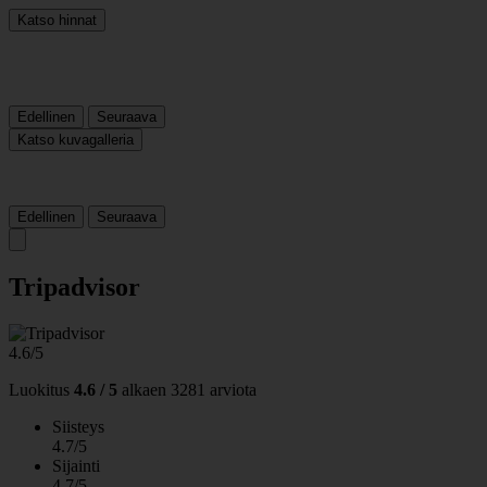
Katso hinnat
Edellinen
Seuraava
Katso kuvagalleria
Edellinen
Seuraava
Tripadvisor
4.6/5
Luokitus
4.6 / 5
alkaen
3281 arviota
Siisteys
4.7/5
Sijainti
4.7/5