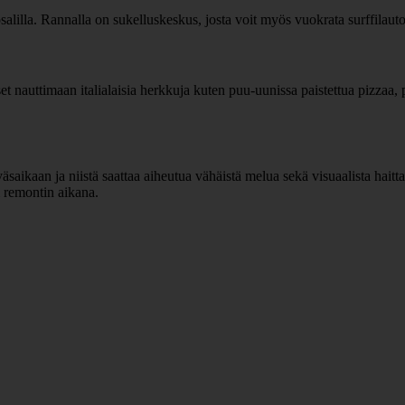
osalilla. Rannalla on sukelluskeskus, josta voit myös vuokrata surffilauto
set nauttimaan italialaisia herkkuja kuten puu-uunissa paistettua pizzaa, p
ikaan ja niistä saattaa aiheutua vähäistä melua sekä visuaalista haittaa 
i remontin aikana.