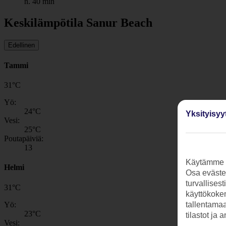
n. 40 min
Keskilämpötila Sanur Beach
Edellinen
Tammi
31
°
C
Yö:
24
°C
Yksityisyy
Vesi:
25
°C
Poutapäiviä:
13
Käytämme s
Helmi
Osa evästei
turvallises
31
°
C
käyttökokem
Yö:
tallentamaan
23
°C
tilastot ja 
Vesi: