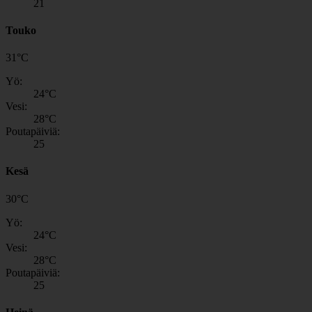
21
Touko
31
°
C
Yö:
24
°C
Vesi:
28
°C
Poutapäiviä:
25
Kesä
30
°
C
Yö:
24
°C
Vesi:
28
°C
Poutapäiviä:
25