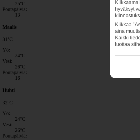
Klikkaamal
25
°C
hyväksyt v
Poutapäiviä:
13
kiinnostuk
Klikkaa "As
Maalis
aina muutt
Kaikki tied
31
°
C
luottaa sii
Yö:
24
°C
Vesi:
26
°C
Poutapäiviä:
16
Huhti
32
°
C
Yö:
24
°C
Vesi:
26
°C
Poutapäiviä: