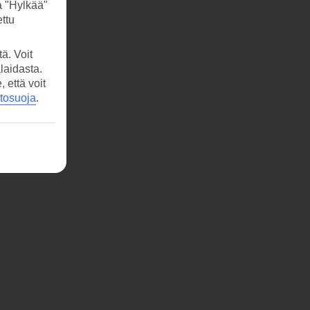
a "Hylkää"
ttu
ä. Voit
laidasta.
että voit
etosuoja
.