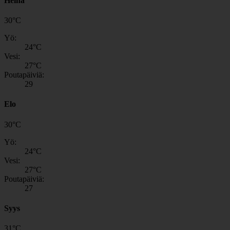
Heinä
30
°
C
Yö:
24
°C
Vesi:
27
°C
Poutapäiviä:
29
Elo
30
°
C
Yö:
24
°C
Vesi:
27
°C
Poutapäiviä:
27
Syys
31
°
C