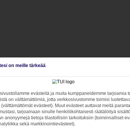
tesi on meille tärkeää
ivustollamme evästeitä ja muita kumppaneidemme tarjoamia to
stä on välttämättömiä, jotta verkkosivustomme toimisi luotettava
ti (välttämättömät evästeet). Muut evästeet auttavat meitä paran
ustasi, tarjoamaan sinulle henkilökohtaisesti räätälöityä sisält
 anonyymejä tietoja tilastollisiin tarkoituksiin (toiminnalliset ev
analytiikka sekä markkinointievästeet).