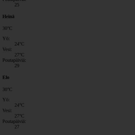
25
Heinä
30
°
C
Yö:
24
°C
Vesi:
27
°C
Poutapäiviä:
29
Elo
30
°
C
Yö:
24
°C
Vesi:
27
°C
Poutapäiviä:
27