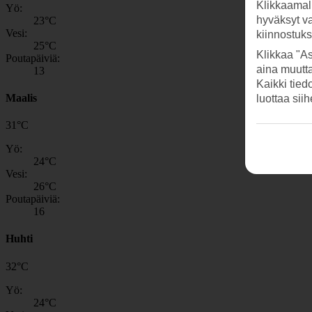
Klikkaamal
Yö:
hyväksyt v
23
°C
Vesi:
kiinnostuk
25
°C
Klikkaa "As
Poutapäiviä:
aina muutt
13
Kaikki tied
Maalis
luottaa sii
31
°
C
Yö:
24
°C
Vesi:
26
°C
Poutapäiviä:
16
Huhti
32
°
C
Yö:
24
°C