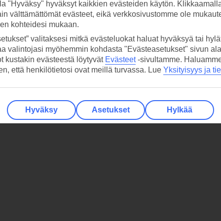
la "Hyväksy" hyväksyt kaikkien evästeiden käytön. Klikkaamall
ain välttämättömät evästeet, eikä verkkosivustomme ole mukaute
sen kohteidesi mukaan.
etukset” valitaksesi mitkä evästeluokat haluat hyväksyä tai hylät
aa valintojasi myöhemmin kohdasta "Evästeasetukset" sivun ala
ot kustakin evästeestä löytyvät
Evästeet
-sivultamme.
Haluamme, 
hen, että henkilötietosi ovat meillä turvassa. Lue
Yksityisyys ja ti
Hyväksy
Asetukset
Hylkää