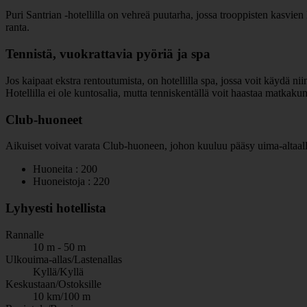
Puri Santrian -hotellilla on vehreä puutarha, jossa trooppisten kasvien 
ranta.
Tennistä, vuokrattavia pyöriä ja spa
Jos kaipaat ekstra rentoutumista, on hotellilla spa, jossa voit käydä ni
Hotellilla ei ole kuntosalia, mutta tenniskentällä voit haastaa matkaku
Club-huoneet
Aikuiset voivat varata Club-huoneen, johon kuuluu pääsy uima-altaalle
Huoneita : 200
Huoneistoja : 220
Lyhyesti hotellista
Rannalle
10 m - 50 m
Ulkouima-allas/Lastenallas
Kyllä/Kyllä
Keskustaan/Ostoksille
10 km/100 m