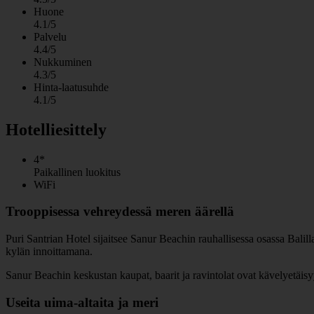
Huone
4.1/5
Palvelu
4.4/5
Nukkuminen
4.3/5
Hinta-laatusuhde
4.1/5
Hotelliesittely
4*
Paikallinen luokitus
WiFi
Trooppisessa vehreydessä meren äärellä
Puri Santrian Hotel sijaitsee Sanur Beachin rauhallisessa osassa Balill
kylän innoittamana.
Sanur Beachin keskustan kaupat, baarit ja ravintolat ovat kävelyetäisyy
Useita uima-altaita ja meri