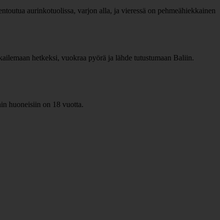
t rentoutua aurinkotuolissa, varjon alla, ja vieressä on pehmeähiekkainen
eikkailemaan hetkeksi, vuokraa pyörä ja lähde tutustumaan Baliin.
in huoneisiin on 18 vuotta.