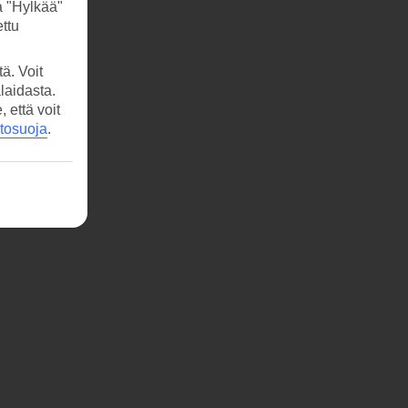
a "Hylkää"
ttu
ä. Voit
laidasta.
että voit
etosuoja
.