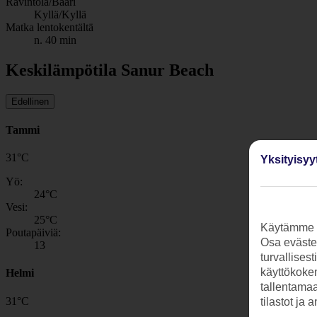
Ravintola/Baari
Kyllä/Kyllä
Matka lentokentältä
n. 40 min
Keskilämpötila Sanur Beach
Edellinen
Tammi
31
°
C
Yksityisyy
Yö:
24
°C
Vesi:
25
°C
Käytämme s
Poutapäiviä:
Osa evästei
13
turvallises
käyttökokem
Helmi
tallentamaan
31
°
C
tilastot ja 