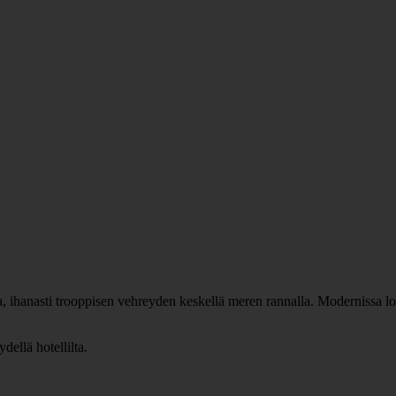
a, ihanasti trooppisen vehreyden keskellä meren rannalla. Modernissa loma
dellä hotellilta.