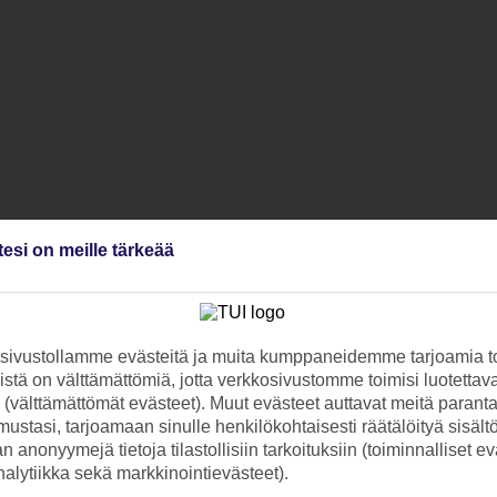
tesi on meille tärkeää
ivustollamme evästeitä ja muita kumppaneidemme tarjoamia to
stä on välttämättömiä, jotta verkkosivustomme toimisi luotettava
ti (välttämättömät evästeet). Muut evästeet auttavat meitä paran
ustasi, tarjoamaan sinulle henkilökohtaisesti räätälöityä sisält
 anonyymejä tietoja tilastollisiin tarkoituksiin (toiminnalliset ev
analytiikka sekä markkinointievästeet).