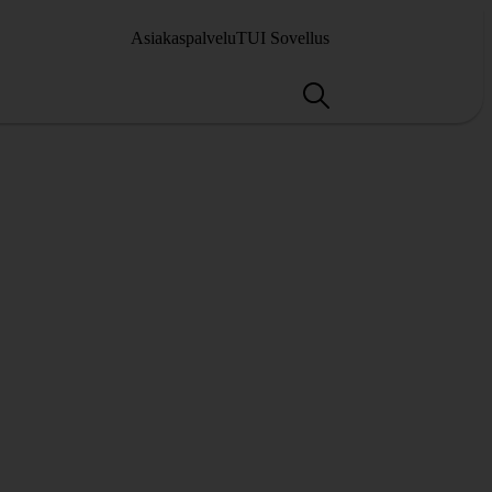
Asiakaspalvelu
TUI Sovellus