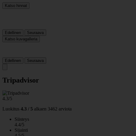
Katso hinnat
Edellinen
Seuraava
Katso kuvagalleria
Edellinen
Seuraava
Tripadvisor
4.3/5
Luokitus
4.3 / 5
alkaen
3462 arviota
Siisteys
4.4/5
Sijainti
4.5/5