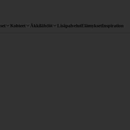
set
Kohteet
Äkkilähdöt
Lisäpalvelut
Elämykset
Inspiration