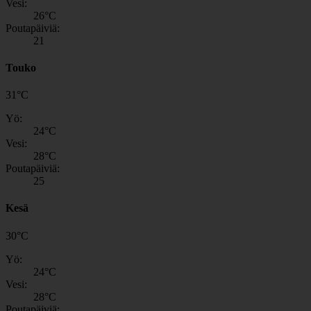
Vesi:
26
°C
Poutapäiviä:
21
Touko
31
°
C
Yö:
24
°C
Vesi:
28
°C
Poutapäiviä:
25
Kesä
30
°
C
Yö:
24
°C
Vesi:
28
°C
Poutapäiviä: