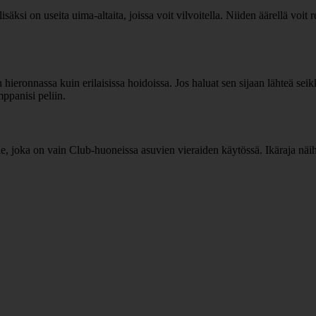
lisäksi on useita uima-altaita, joissa voit vilvoitella. Niiden äärellä voi
in hieronnassa kuin erilaisissa hoidoissa. Jos haluat sen sijaan lähteä s
mppanisi peliin.
, joka on vain Club-huoneissa asuvien vieraiden käytössä. Ikäraja näih