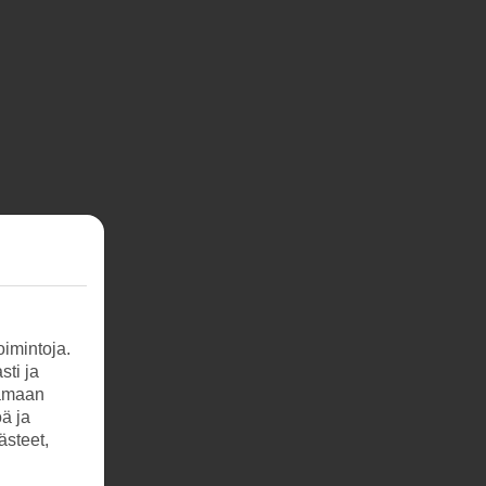
imintoja.
sti ja
tamaan
öä ja
ästeet,