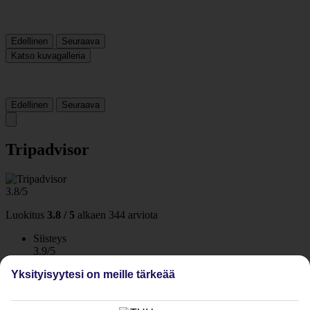
Edellinen
Seuraava
Katso kuvagalleria
Edellinen
Seuraava
Tripadvisor
3.8/5
Luokitus
3.8 / 5
alkaen
344 arviota
Siisteys
3.9/5
Sijainti
Yksityisyytesi on meille tärkeää
3.9/5
Huone
3.7/5