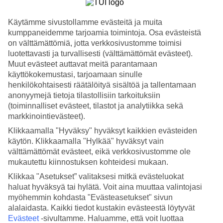
Palvelu
4.1/5
Nukkuminen
Käytämme sivustollamme evästeitä ja muita
4.1/5
kumppaneidemme tarjoamia toimintoja. Osa evästeistä
Hinta-laatusuhde
on välttämättömiä, jotta verkkosivustomme toimisi
4/5
luotettavasti ja turvallisesti (välttämättömät evästeet).
Muut evästeet auttavat meitä parantamaan
Hotelliesittely
käyttökokemustasi, tarjoamaan sinulle
henkilökohtaisesti räätälöityä sisältöä ja tallentamaan
3*
anonyymejä tietoja tilastollisiin tarkoituksiin
Paikallinen luokitus
(toiminnalliset evästeet, tilastot ja analytiikka sekä
WiFi
markkinointievästeet).
Allas, jossa on swim up -baari
Klikkaamalla "Hyväksy" hyväksyt kaikkien evästeiden
käytön. Klikkaamalla "Hylkää" hyväksyt vain
Viehättävässä Sativa Sanur Cottagesissa asut Sanurin sydämessä,
välttämättömät evästeet, eikä verkkosivustomme ole
vain muutaman sadan metrin päässä rannasta. Hotellissa on rehevä
mukautettu kiinnostuksen kohteidesi mukaan.
puutarha, jossa on laguunin muotoinen uima-allas ja baari. Lisäksi
täällä on sekä ravintola että spa.
Klikkaa "Asetukset” valitaksesi mitkä evästeluokat
haluat hyväksyä tai hylätä. Voit aina muuttaa valintojasi
Sativa Sanur Cottages koostuu matalista kaksikerroksisista
myöhemmin kohdasta "Evästeasetukset" sivun
bungaloweista.
alalaidasta. Kaikki tiedot kustakin evästeestä löytyvät
Laguunin muotoinen uima-allas
Evästeet
-sivultamme.
Haluamme, että voit luottaa