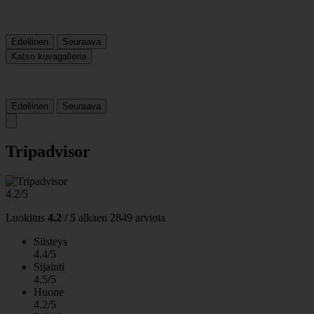
Edellinen
Seuraava
Katso kuvagalleria
Edellinen
Seuraava
Tripadvisor
4.2/5
Luokitus
4.2 / 5
alkaen
2849 arviota
Siisteys
4.4/5
Sijainti
4.5/5
Huone
4.2/5