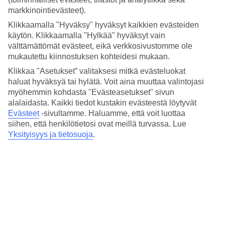
Laguunimainen uima-allas
markkinointievästeet).
Allasalue on kuin pitkä kapea laguuni, joka kiemurtelee hotellin
Klikkaamalla "Hyväksy" hyväksyt kaikkien evästeiden
alueen keskiosan läpi. Osa aurinkotuoleista on sijoitettu veteen, jotta
käytön. Klikkaamalla "Hylkää" hyväksyt vain
voit nauttia auringosta samalla varpaita vilvoitellen. Jos kaipaat
välttämättömät evästeet, eikä verkkosivustomme ole
virkistävää juomaa tai jotain pientä syötävää – ui allasbaariin!
mukautettu kiinnostuksen kohteidesi mukaan.
Hierontaa ja kuntosali
Klikkaa "Asetukset” valitaksesi mitkä evästeluokat
haluat hyväksyä tai hylätä. Voit aina muuttaa valintojasi
Jos haluat rentoutua hieman enemmän, voit varata hierontahoidon
myöhemmin kohdasta "Evästeasetukset" sivun
hotellin spasta. Ja jos puolestaan kaipaat liikuntaa, on hotellilla
alalaidasta. Kaikki tiedot kustakin evästeestä löytyvät
kuntosali laitteineen ja painoineen.
Evästeet
-sivultamme.
Haluamme, että voit luottaa
siihen, että henkilötietosi ovat meillä turvassa. Lue
Ravintola altaan äärellä
Yksityisyys ja tietosuoja
.
Aloita aamu herkullisella buffetaamiaisella hotellin ravintolassa, joka
on uima-altaan äärellä. Ravintola on avoinna myös päivisin
lounasaikaan ja iltaisin päivällisaikaan. Ruokalistalla on sekä
paikallisia balilaisia makuja että klassisia aasialaisia ja kansainvälisiä
ruokia.
Tärkeä tietää
Hotellin aulaa remontoidaan, ja työt ovat nyt loppuvaiheessa. Töistä