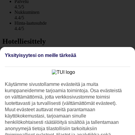
Palvelu
4.5/5
Nukkuminen
4.4/5
Hinta-laatusuhde
4.4/5
Hotelliesittely
4*
Yksityisyytesi on meille tärkeää
Paikallinen luokitus
WiFi
Viihtyisä allasalue ja hyvä sijainti
Käytämme sivustollamme evästeitä ja muita
Sanur Resort Watu Jimbar sijaitsee kävelymatkan päässä hienolta
kumppaneidemme tarjoamia toimintoja. Osa evästeistä
Sanur Beachin hiekkarannalta. Rentoudu suuren laguunimaisen
on välttämättömiä, jotta verkkosivustomme toimisi
uima-altaan äärellä tai varaa hieronta hotellin spasta. Hotellilla on
luotettavasti ja turvallisesti (välttämättömät evästeet).
myös ravintola, swim up -baari sekä kuntosali.
Muut evästeet auttavat meitä parantamaan
Hotellin alue on vehreä ja vehmas, ja siellä on paljon palmuja ja
käyttökokemustasi, tarjoamaan sinulle
muita trooppisia kasveja. Hotellin sijainti on täydellinen, jos haluat
henkilökohtaisesti räätälöityä sisältöä ja tallentamaan
asua lähellä hyviä ravintoloita ja baareja.
anonyymejä tietoja tilastollisiin tarkoituksiin
(toiminnalliset evästeet, tilastot ja analytiikka sekä