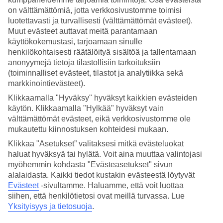
on välttämättömiä, jotta verkkosivustomme toimisi
Hae
luotettavasti ja turvallisesti (välttämättömät evästeet).
Muut evästeet auttavat meitä parantamaan
käyttökokemustasi, tarjoamaan sinulle
henkilökohtaisesti räätälöityä sisältöä ja tallentamaan
Olet nyt kohdassa
anonyymejä tietoja tilastollisiin tarkoituksiin
(toiminnalliset evästeet, tilastot ja analytiikka sekä
Etusivu
markkinointievästeet).
Matkat
Indonesia
Klikkaamalla "Hyväksy" hyväksyt kaikkien evästeiden
Bali
käytön. Klikkaamalla "Hylkää" hyväksyt vain
Ubud
välttämättömät evästeet, eikä verkkosivustomme ole
Äkkilähdöt
mukautettu kiinnostuksen kohteidesi mukaan.
Äkkilähdöt Ubud
Klikkaa "Asetukset” valitaksesi mitkä evästeluokat
haluat hyväksyä tai hylätä. Voit aina muuttaa valintojasi
myöhemmin kohdasta "Evästeasetukset" sivun
Haluatko reissuun helposti ja nopeasti? Katso
äkkilähdöt Ubudiin
alalaidasta. Kaikki tiedot kustakin evästeestä löytyvät
eli lomat lähiviikoille tältä sivulta. Kun löydät sopivan äkkilähdön,
Evästeet
-sivultamme.
Haluamme, että voit luottaa
varaa matkasi heti. Äkkilähdöillä paikkoja on rajoitetusti ja
siihen, että henkilötietosi ovat meillä turvassa. Lue
edullisimmat matkat myydään nopeasti! Huomioithan, että
Yksityisyys ja tietosuoja
.
äkkilähtöjä kohteeseen Ubud ei ole aina tarjolla.