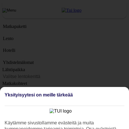
Matkapaketti
Lento
Hotelli
Yhdistelmälomat
Lähtöpaikka
Matkakohteet
Kohteet
Yksityisyytesi on meille tärkeää
Lähtöpäivä
Matkan kesto
1 viikko
Käytämme sivustollamme evästeitä ja muita
Matkustajien lukumäärä
kumppaneidemme tarjoamia toimintoja. Osa evästeistä