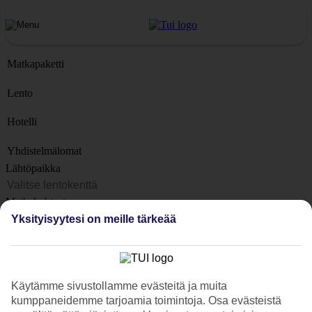
Matkapaketti
Lento
Hotelli
Yhdistelmälomat
Lähtöpaikka
Matkakohteet
Kohteet
Yksityisyytesi on meille tärkeää
Lähtöpäivä
Matkan kesto
1 viikko
Käytämme sivustollamme evästeitä ja muita
kumppaneidemme tarjoamia toimintoja. Osa evästeistä
Matkustajien lukumäärä