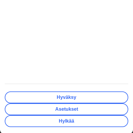
Tyhjennä
Valmis
Lähtöpäivä
Ma
Ti
Ke
To
Pe
La
Su
Onko lähtöpäivässäsi joustoa?
Vain valittu lähtöpäivä
+/- 3 päivää
+/- 7 päivää
+/- 14 päivää
Tyhjennä
Valmis
Matkustajien lukumäärä
Huoneiden lukumäärä
Valitse sopivin
Hyväksy
Aikuista
2
Asetukset
Lasta (0–17)
0
Hylkää
Tyhjennä
Valmis