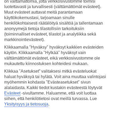
on välttämättömiä, jotta verkkosivustomme toimisi
luotettavasti ja turvallisesti (välttämättömät evästeet).
Hae
Muut evästeet auttavat meitä parantamaan
käyttökokemustasi, tarjoamaan sinulle
henkilökohtaisesti räätälöityä sisältöä ja tallentamaan
anonyymejä tietoja tilastollisiin tarkoituksiin
Olet nyt kohdassa
(toiminnalliset evästeet, tilastot ja analytiikka sekä
markkinointievästeet).
Etusivu
Matkat
Klikkaamalla "Hyväksy" hyväksyt kaikkien evästeiden
Islanti
käytön. Klikkaamalla "Hylkää" hyväksyt vain
Hotellit
välttämättömät evästeet, eikä verkkosivustomme ole
mukautettu kiinnostuksen kohteidesi mukaan.
Hotellit Islanti
Klikkaa "Asetukset” valitaksesi mitkä evästeluokat
haluat hyväksyä tai hylätä. Voit aina muuttaa valintojasi
Katso kaikki hotellit kohteessa Islanti. TUIlta löydät hotellit
myöhemmin kohdasta "Evästeasetukset" sivun
jokaiseen makuun. Hotelli perheelle tai aikuiseen makuun, täyden
alalaidasta. Kaikki tiedot kustakin evästeestä löytyvät
palvelun All Inclusive -hotelli tai tunnelmallinen pikkuhotelli,
Evästeet
-sivultamme.
Haluamme, että voit luottaa
lomaluksusta tai edullisempi vaihtoehto? Mitä ikinä haluatkaan,
siihen, että henkilötietosi ovat meillä turvassa. Lue
meiltä löydät juuri sopivan hotellin. TUIn
Islanti - matkat
kohti uusia
elämyksiä odottavat. Tutustu alapuolella kohteen Islanti
Yksityisyys ja tietosuoja
.
hotellivaihtoehtoihin ja löydä oma suosikkisi!