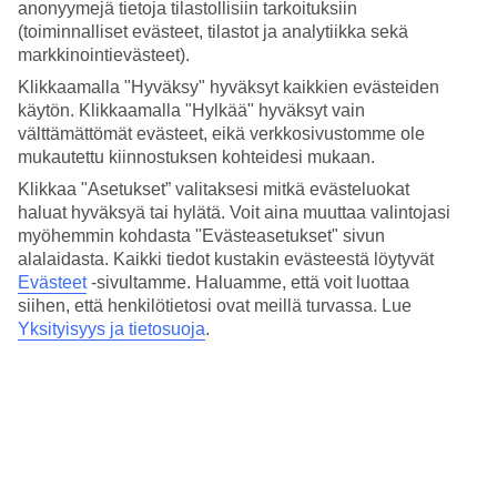
Hinta-laatusuhde
anonyymejä tietoja tilastollisiin tarkoituksiin
4.2/5
(toiminnalliset evästeet, tilastot ja analytiikka sekä
markkinointievästeet).
Hotelliesittely
Klikkaamalla "Hyväksy" hyväksyt kaikkien evästeiden
käytön. Klikkaamalla "Hylkää" hyväksyt vain
3*
välttämättömät evästeet, eikä verkkosivustomme ole
Paikallinen luokitus
mukautettu kiinnostuksen kohteidesi mukaan.
Keskeinen sijainti aivan Laugavegurin vieressä
Klikkaa "Asetukset” valitaksesi mitkä evästeluokat
haluat hyväksyä tai hylätä. Voit aina muuttaa valintojasi
Center Hotels Klopp sijaitsee aivan Laugavegurin, Reykjavikin
myöhemmin kohdasta "Evästeasetukset" sivun
pääostoskadun, vieressä. Täällä olet lähellä kaikkea, mitä
alalaidasta. Kaikki tiedot kustakin evästeestä löytyvät
Reykjavikilla on tarjota, ja asut noin 10 minuutin kävelymatkan
Evästeet
-sivultamme.
Haluamme, että voit luottaa
päässä satamasta. Huoneet ovat sisustettu pohjoismaiseen tyyliin ja
niissä on tv, WiFi ja minibaari.
siihen, että henkilötietosi ovat meillä turvassa. Lue
Yksityisyys ja tietosuoja
.
Hotelli on kävelyetäisyydellä Reykjavikin ostosmahdollisuuksista,
ravintoloista ja baareista.
Center Hotels Klopp -hotellilla on:
WiFi
24 h vastaanotto
Pesulapalvelu