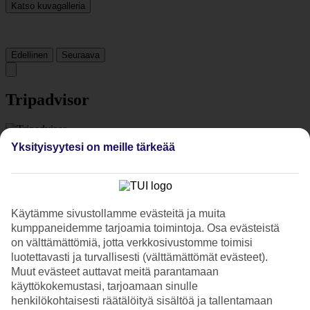
Katso kuvagalleria
Edellinen
Seuraava
Tripadvisor
4/5
Yksityisyytesi on meille tärkeää
Luokitus
4 / 5
alkaen
1965 arviota
Siisteys
4.4/5
Sijainti
Käytämme sivustollamme evästeitä ja muita
4.8/5
kumppaneidemme tarjoamia toimintoja. Osa evästeistä
Huone
on välttämättömiä, jotta verkkosivustomme toimisi
3.8/5
luotettavasti ja turvallisesti (välttämättömät evästeet).
Palvelu
Muut evästeet auttavat meitä parantamaan
4.3/5
käyttökokemustasi, tarjoamaan sinulle
Nukkuminen
4/5
henkilökohtaisesti räätälöityä sisältöä ja tallentamaan