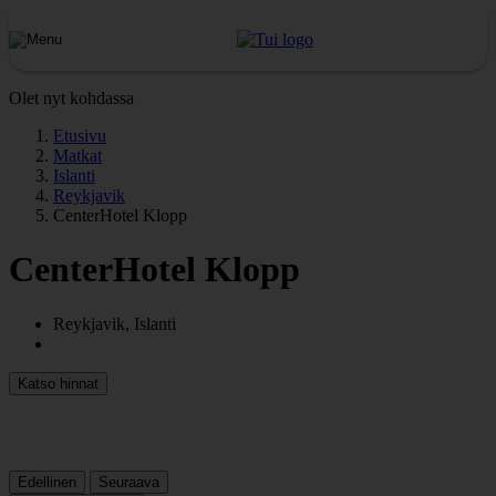
Olet nyt kohdassa
Etusivu
Matkat
Islanti
Reykjavik
CenterHotel Klopp
CenterHotel Klopp
Reykjavik, Islanti
Katso hinnat
Edellinen
Seuraava