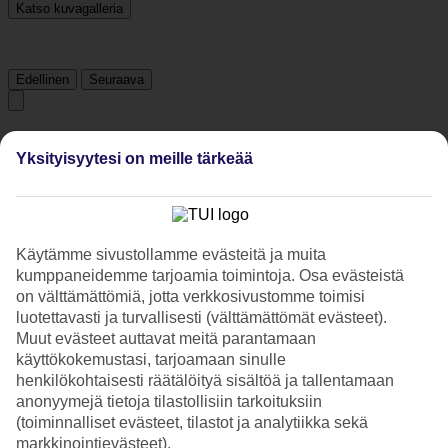
Katso kuvagalleria
Edellinen
Seuraava
Tripadvisor
Yksityisyytesi on meille tärkeää
4/5
Luokitus
4 / 5
alkaen
3077 arviota
Käytämme sivustollamme evästeitä ja muita
Siisteys
kumppaneidemme tarjoamia toimintoja. Osa evästeistä
4.3/5
on välttämättömiä, jotta verkkosivustomme toimisi
Sijainti
luotettavasti ja turvallisesti (välttämättömät evästeet).
4.6/5
Muut evästeet auttavat meitä parantamaan
Huone
käyttökokemustasi, tarjoamaan sinulle
3.8/5
Palvelu
henkilökohtaisesti räätälöityä sisältöä ja tallentamaan
4.3/5
anonyymejä tietoja tilastollisiin tarkoituksiin
Nukkuminen
(toiminnalliset evästeet, tilastot ja analytiikka sekä
4.2/5
markkinointievästeet).