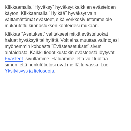
Hinta-laatusuhde
4.1/5
Klikkaamalla "Hyväksy" hyväksyt kaikkien evästeiden
käytön. Klikkaamalla "Hylkää" hyväksyt vain
Hotelliesittely
välttämättömät evästeet, eikä verkkosivustomme ole
mukautettu kiinnostuksen kohteidesi mukaan.
3*
Klikkaa "Asetukset” valitaksesi mitkä evästeluokat
Paikallinen luokitus
haluat hyväksyä tai hylätä. Voit aina muuttaa valintojasi
myöhemmin kohdasta "Evästeasetukset" sivun
Keskeinen ja rauhallinen sijainti Reykjavikissa
alalaidasta. Kaikki tiedot kustakin evästeestä löytyvät
Evästeet
-sivultamme.
Haluamme, että voit luottaa
Fosshotel Baron sijaitsee keskeisellä mutta rauhallisella paikalla
muutaman minuutin kävelymatkan päässä Laugavegurista,
siihen, että henkilötietosi ovat meillä turvassa. Lue
Reykjavikin ostoskadulta. Täällä majoitut raikkaissa huoneissa,
Yksityisyys ja tietosuoja
.
joissa on hyvin harkittu sisustus, WiFi ja TV. Hotellin vierailla on
myös pääsy ravintolaan ja baariin.
Kävelymatkan päässä hotellilta on laaja valikoima
ostosmahdollisuuksia, baareja ja ravintoloita.
Hotellilla on:
WiFi
24 h vastaanotto
Ravintola ja baari