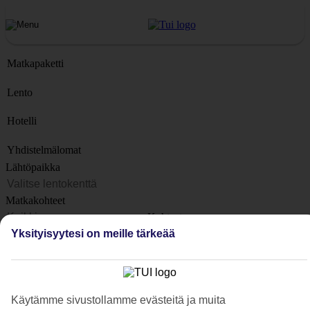
Matkapaketti
Lento
Hotelli
Yhdistelmälomat
Lähtöpaikka
Matkakohteet
Kohteet
Yksityisyytesi on meille tärkeää
Lähtöpäivä
Matkan kesto
1 viikko
Käytämme sivustollamme evästeitä ja muita
Matkustajien lukumäärä