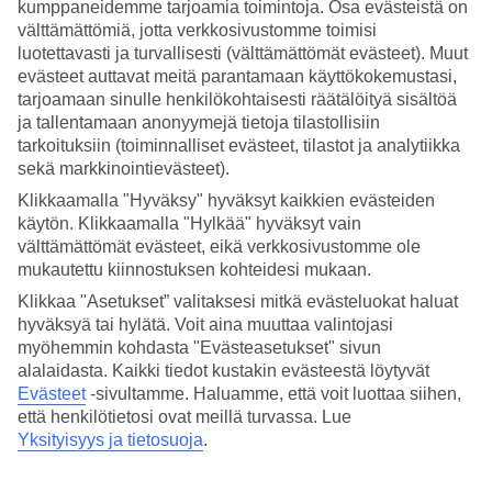
kumppaneidemme tarjoamia toimintoja. Osa evästeistä on
välttämättömiä, jotta verkkosivustomme toimisi
Hae
luotettavasti ja turvallisesti (välttämättömät evästeet). Muut
evästeet auttavat meitä parantamaan käyttökokemustasi,
tarjoamaan sinulle henkilökohtaisesti räätälöityä sisältöä
ja tallentamaan anonyymejä tietoja tilastollisiin
Olet nyt kohdassa
tarkoituksiin (toiminnalliset evästeet, tilastot ja analytiikka
sekä markkinointievästeet).
Etusivu
Matkat
Klikkaamalla "Hyväksy" hyväksyt kaikkien evästeiden
Italia
käytön. Klikkaamalla "Hylkää" hyväksyt vain
Calabria
välttämättömät evästeet, eikä verkkosivustomme ole
Pizzo
Hotellit
mukautettu kiinnostuksen kohteidesi mukaan.
Klikkaa "Asetukset” valitaksesi mitkä evästeluokat haluat
SUURI LOMAOUTLET
hyväksyä tai hylätä. Voit aina muuttaa valintojasi
Tee löytöjä »
myöhemmin kohdasta "Evästeasetukset" sivun
alalaidasta. Kaikki tiedot kustakin evästeestä löytyvät
Evästeet
-sivultamme.
Haluamme, että voit luottaa siihen,
Hotellit Pizzo
että henkilötietosi ovat meillä turvassa. Lue
Yksityisyys ja tietosuoja
.
Katso kaikki hotellit Pizzossa. Olemme valikoineet Pizzon parhaat
hotellit, jotta voimme olla varmoja, että lomastasi tulee