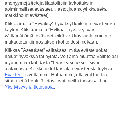
9/10
anonyymejä tietoja tilastollisiin tarkoituksiin
(toiminnalliset evästeet, tilastot ja analytiikka sekä
markkinointievästeet).
Klikkaamalla "Hyväksy" hyväksyt kaikkien evästeiden
10/10
käytön. Klikkaamalla "Hylkää" hyväksyt vain
välttämättömät evästeet, eikä verkkosivustomme ole
mukautettu kiinnostuksen kohteidesi mukaan.
Klikkaa "Asetukset” valitaksesi mitkä evästeluokat
Seuraava
haluat hyväksyä tai hylätä. Voit aina muuttaa valintojasi
myöhemmin kohdasta "Evästeasetukset" sivun
alalaidasta. Kaikki tiedot kustakin evästeestä löytyvät
Evästeet
-sivultamme.
Haluamme, että voit luottaa
siihen, että henkilötietosi ovat meillä turvassa. Lue
Yksityisyys ja tietosuoja
.