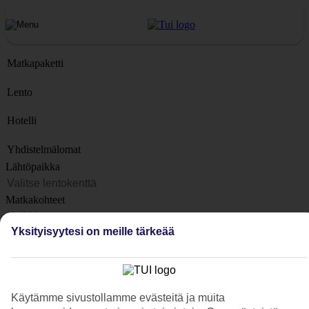
Matkapaketti
Lento
Hotelli
Yhdistelmälomat
Lähtöpaikka
Matkakohteet
Kohteet
Yksityisyytesi on meille tärkeää
Lähtöpäivä
Matkan kesto
1 viikko
Käytämme sivustollamme evästeitä ja muita
Matkustajien lukumäärä