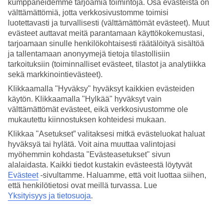
kumppaneidemme tarjoamia toimintoja. Osa evästeistä on
välttämättömiä, jotta verkkosivustomme toimisi
Hae
luotettavasti ja turvallisesti (välttämättömät evästeet). Muut
evästeet auttavat meitä parantamaan käyttökokemustasi,
tarjoamaan sinulle henkilökohtaisesti räätälöityä sisältöä
ja tallentamaan anonyymejä tietoja tilastollisiin
Olet nyt kohdassa
tarkoituksiin (toiminnalliset evästeet, tilastot ja analytiikka
sekä markkinointievästeet).
Etusivu
Matkat
Klikkaamalla "Hyväksy" hyväksyt kaikkien evästeiden
Italia
käytön. Klikkaamalla "Hylkää" hyväksyt vain
Comojärvi
välttämättömät evästeet, eikä verkkosivustomme ole
Hotellit
mukautettu kiinnostuksen kohteidesi mukaan.
SUURI LOMAOUTLET
Klikkaa "Asetukset” valitaksesi mitkä evästeluokat haluat
hyväksyä tai hylätä. Voit aina muuttaa valintojasi
Tee löytöjä »
myöhemmin kohdasta "Evästeasetukset" sivun
alalaidasta. Kaikki tiedot kustakin evästeestä löytyvät
Hotellit Comojärvi
Evästeet
-sivultamme.
Haluamme, että voit luottaa siihen,
että henkilötietosi ovat meillä turvassa. Lue
Yksityisyys ja tietosuoja
.
Katso kaikki hotellit Comojärvellä. Olemme valikoineet
Comojärven parhaat hotellit, jotta voimme olla varmoja, että
lomastasi tulee mahdollisimman onnistunut. Matkustat sitten yksin,