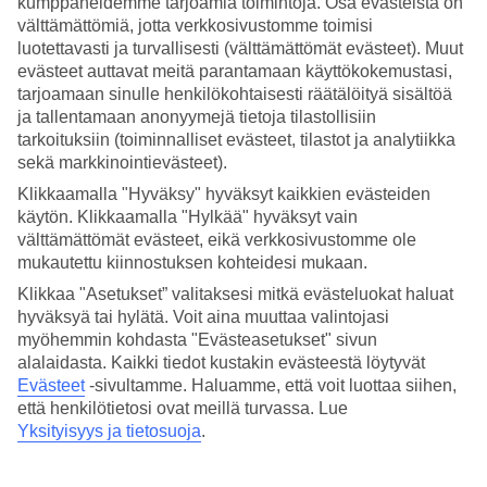
kumppaneidemme tarjoamia toimintoja. Osa evästeistä on
välttämättömiä, jotta verkkosivustomme toimisi
Hae
luotettavasti ja turvallisesti (välttämättömät evästeet). Muut
evästeet auttavat meitä parantamaan käyttökokemustasi,
tarjoamaan sinulle henkilökohtaisesti räätälöityä sisältöä
ja tallentamaan anonyymejä tietoja tilastollisiin
Olet nyt kohdassa
tarkoituksiin (toiminnalliset evästeet, tilastot ja analytiikka
sekä markkinointievästeet).
Etusivu
Matkat
Klikkaamalla "Hyväksy" hyväksyt kaikkien evästeiden
Italia
käytön. Klikkaamalla "Hylkää" hyväksyt vain
Firenze
välttämättömät evästeet, eikä verkkosivustomme ole
Äkkilähdöt
mukautettu kiinnostuksen kohteidesi mukaan.
Klikkaa "Asetukset” valitaksesi mitkä evästeluokat haluat
SUURI LOMAOUTLET
hyväksyä tai hylätä. Voit aina muuttaa valintojasi
Tee löytöjä »
myöhemmin kohdasta "Evästeasetukset" sivun
alalaidasta. Kaikki tiedot kustakin evästeestä löytyvät
Äkkilähdöt Firenze
Evästeet
-sivultamme.
Haluamme, että voit luottaa siihen,
että henkilötietosi ovat meillä turvassa. Lue
Yksityisyys ja tietosuoja
.
Haluatko reissuun helposti ja nopeasti? Katso äkkilähdöt
Firenzeen
eli lomat lähiviikoille suorilla lennoilla tältä sivulta. Kun löydät
sopivan
äkkilähdön
, varaa matkasi heti. Äkkilähdöillä paikkoja on