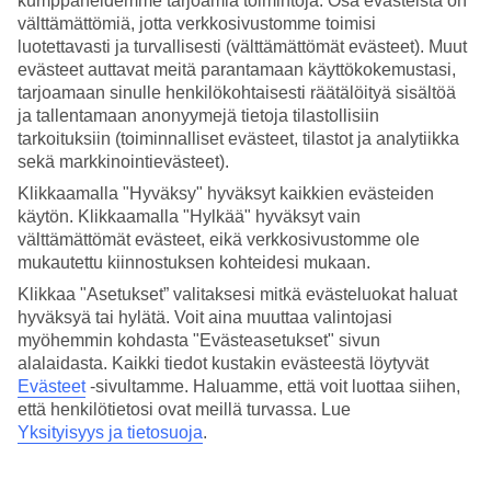
kumppaneidemme tarjoamia toimintoja. Osa evästeistä on
välttämättömiä, jotta verkkosivustomme toimisi
Hae
luotettavasti ja turvallisesti (välttämättömät evästeet). Muut
evästeet auttavat meitä parantamaan käyttökokemustasi,
tarjoamaan sinulle henkilökohtaisesti räätälöityä sisältöä
ja tallentamaan anonyymejä tietoja tilastollisiin
Olet nyt kohdassa
tarkoituksiin (toiminnalliset evästeet, tilastot ja analytiikka
sekä markkinointievästeet).
Etusivu
Matkat
Klikkaamalla "Hyväksy" hyväksyt kaikkien evästeiden
Italia
käytön. Klikkaamalla "Hylkää" hyväksyt vain
Italian Alpit
välttämättömät evästeet, eikä verkkosivustomme ole
La Thuile
mukautettu kiinnostuksen kohteidesi mukaan.
All Inclusive
Klikkaa "Asetukset” valitaksesi mitkä evästeluokat haluat
SUURI LOMAOUTLET
hyväksyä tai hylätä. Voit aina muuttaa valintojasi
myöhemmin kohdasta "Evästeasetukset" sivun
Tee löytöjä »
alalaidasta. Kaikki tiedot kustakin evästeestä löytyvät
Evästeet
-sivultamme.
Haluamme, että voit luottaa siihen,
All Inclusive La Thuile
että henkilötietosi ovat meillä turvassa. Lue
Yksityisyys ja tietosuoja
.
Houkutteleeko huoleton loma, jossa ruoat ja juomat sisältyvät
matkan hintaan?