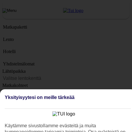
Matkapaketti
Lento
Hotelli
Yhdistelmälomat
Lähtöpaikka
Matkakohteet
Kohteet
Yksityisyytesi on meille tärkeää
Lähtöpäivä
Matkan kesto
1 viikko
Käytämme sivustollamme evästeitä ja muita
Matkustajien lukumäärä
kumppaneidemme tarjoamia toimintoja. Osa evästeistä on