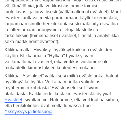
välttämättömiä, jotta verkkosivustomme toimisi
Hae
luotettavasti ja turvallisesti (välttämättömät evästeet). Muut
evästeet auttavat meitä parantamaan käyttökokemustasi,
tarjoamaan sinulle henkilökohtaisesti räätälöityä sisältöä
ja tallentamaan anonyymejä tietoja tilastollisiin
Olet nyt kohdassa
tarkoituksiin (toiminnalliset evästeet, tilastot ja analytiikka
sekä markkinointievästeet).
Etusivu
Matkat
Klikkaamalla "Hyväksy" hyväksyt kaikkien evästeiden
Italia
käytön. Klikkaamalla "Hylkää" hyväksyt vain
Gardajärvi
välttämättömät evästeet, eikä verkkosivustomme ole
Riva del Garda
mukautettu kiinnostuksen kohteidesi mukaan.
All Inclusive
Klikkaa "Asetukset” valitaksesi mitkä evästeluokat haluat
hyväksyä tai hylätä. Voit aina muuttaa valintojasi
SUURI LOMAOUTLET
myöhemmin kohdasta "Evästeasetukset" sivun
Tee löytöjä »
alalaidasta. Kaikki tiedot kustakin evästeestä löytyvät
Evästeet
-sivultamme.
Haluamme, että voit luottaa siihen,
All Inclusive Riva del Garda
että henkilötietosi ovat meillä turvassa. Lue
Yksityisyys ja tietosuoja
.
Gardajärven alueen Riva del Gardassa lomailet mukavasti
varaamalla All Inclusive -hotellin. Katso alta kaikki
All Inclusive -