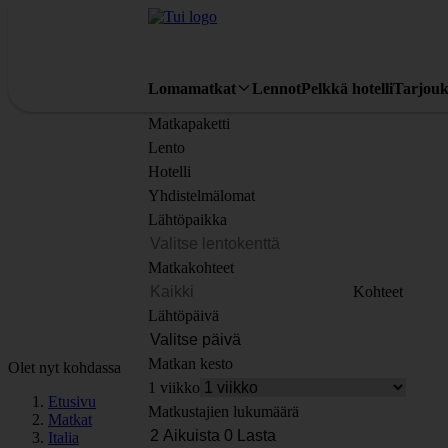
Lomamatkat
Lennot
Pelkkä hotelli
Tarjouk
Matkapaketti
Lento
Hotelli
Yhdistelmälomat
Lähtöpaikka
Matkakohteet
Kohteet
Lähtöpäivä
Matkan kesto
Olet nyt kohdassa
1 viikko
Etusivu
Matkustajien lukumäärä
Matkat
Italia