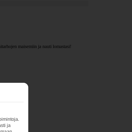
nitarhojen maisemiin ja nauti lomastasi!
imintoja.
sti ja
tamaan