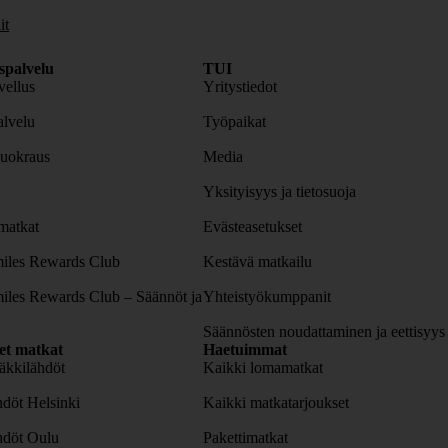
it
spalvelu
TUI
ellus
Yritystiedot
lvelu
Työpaikat
uokraus
Media
Yksityisyys ja tietosuoja
atkat
Evästeasetukset
iles Rewards Club
Kestävä matkailu
iles Rewards Club – Säännöt ja
Yhteistyökumppanit
Säännösten noudattaminen ja eettisyys
set matkat
Haetuimmat
äkkilähdöt
Kaikki lomamatkat
döt Helsinki
Kaikki matkatarjoukset
hdöt Oulu
Pakettimatkat