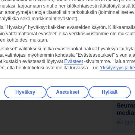
ustasi, tarjoamaan sinulle henkilökohtaisesti räätälöityä sisält
 anonyymejä tietoja tilastollisiin tarkoituksiin (toiminnalliset ev
analytiikka sekä markkinointievästeet).
la "Hyväksy" hyväksyt kaikkien evästeiden käytön. Klikkaamall
ain välttämättömät evästeet, eikä verkkosivustomme ole mukaute
sen kohteidesi mukaan.
etukset” valitaksesi mitkä evästeluokat haluat hyväksyä tai hylät
aa valintojasi myöhemmin kohdasta "Evästeasetukset" sivun ala
ot kustakin evästeestä löytyvät
Evästeet
-sivultamme.
Haluamme, 
 TUI-sovellus nyt!
Vastaa
hen, että henkilötietosi ovat meillä turvassa. Lue
Yksityisyys ja ti
tietoj
Lataa sovellus kätevästi lukemalla
QR-koodi puhelimesi kameralla.
Ti
Hyväksy
Asetukset
Hylkää
Seuraa
media