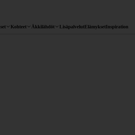
set
Kohteet
Äkkilähdöt
Lisäpalvelut
Elämykset
Inspiration