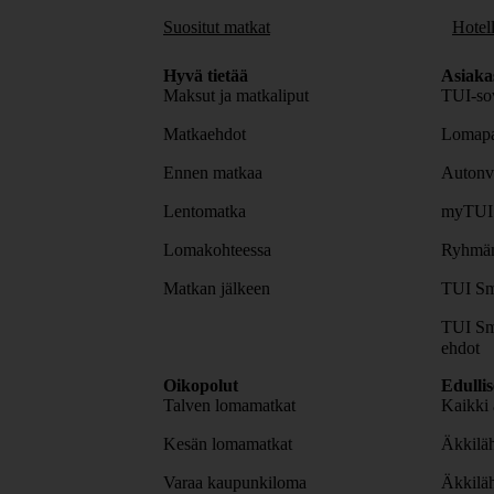
Suositut matkat
Hotell
Hyvä tietää
Asiaka
Maksut ja matkaliput
TUI-sov
Matkaehdot
Lomapa
Ennen matkaa
Autonv
Lentomatka
myTUI
Lomakohteessa
Ryhmäm
Matkan jälkeen
TUI Sm
TUI Sm
ehdot
Oikopolut
Edulli
Talven lomamatkat
Kaikki 
Kesän lomamatkat
Äkkiläh
Varaa kaupunkiloma
Äkkilä