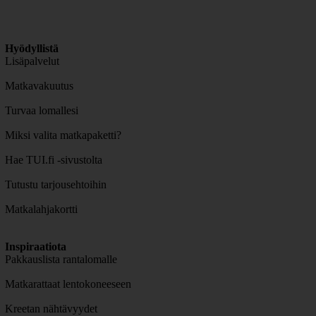
Hyödyllistä
Lisäpalvelut
Matkavakuutus
Turvaa lomallesi
Miksi valita matkapaketti?
Hae TUI.fi -sivustolta
Tutustu tarjousehtoihin
Matkalahjakortti
Inspiraatiota
Pakkauslista rantalomalle
Matkarattaat lentokoneeseen
Kreetan nähtävyydet