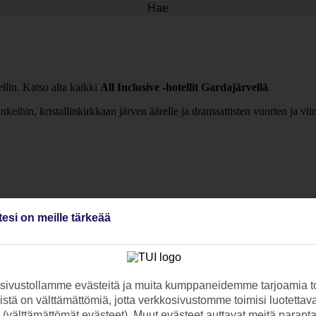
Hae
llin. Katso alta kaikki
All Inclusive -hotellit Gardajärvellä
.
unkeihin, kristallinkirkkaan järven äärelle ja dramaattisten vuorten ja vii
tesi on meille tärkeää
ivustollamme evästeitä ja muita kumppaneidemme tarjoamia to
stä on välttämättömiä, jotta verkkosivustomme toimisi luotettava
ti (välttämättömät evästeet). Muut evästeet auttavat meitä paran