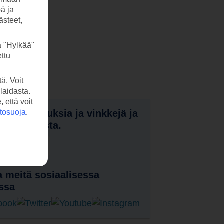
öä ja
ästeet,
a "Hylkää"
ttu
ä. Voit
laidasta.
että voit
nota tarjouksia ja vinkkejä ja
etosuoja
.
a uutuuksista.
laa uutiskirje
 meitä sosiaalisessa
ssa