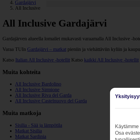
Gardajärvi
All Inclusive
All Inclusive Gardajärvi
Gardajärven alueella lomailet mukavasti varaamalla All Inclusive -hote
Varaa TUIn
Gardajärvi – matkat
pieniin ja viehättäviin kyliin ja kaup
Katso
Italian All Inclusive -hotellit
Katso
kaikki All Inclusive -hotellit
Muita kohteita
All Inclusive Bardolino
All Inclusive Sirmione
All Inclusive Riva del Garda
Yksityisyy
All Inclusive Castelnuovo del Garda
Muita matkoja
Sisilia - Sää ja lämpötila
Käytämme s
Matkat Sisilia
Osa evästei
Matkat Sardinia
turvallises