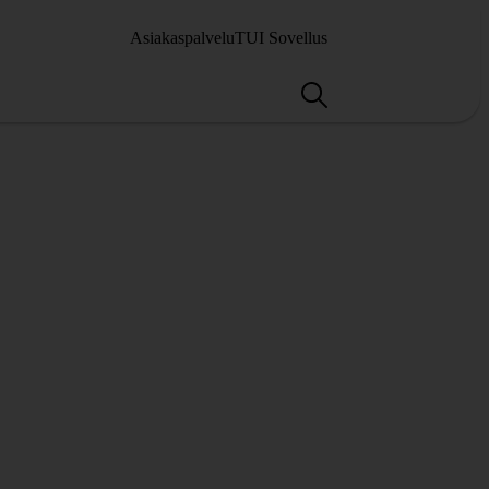
Asiakaspalvelu
TUI Sovellus