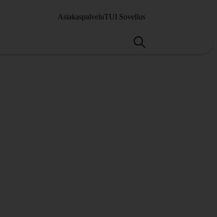
Asiakaspalvelu
TUI Sovellus