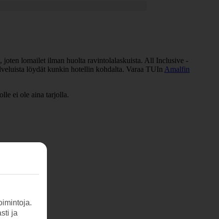
joten lomailet ilman huolta ravintolalaskuista. All Inclusive -
palveluista löydät kunkin hotellin kohdalta. Varaa TUIn
Amalfin
le ei ole aina tarjolla.
imintoja.
sti ja