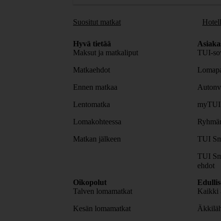
Suositut matkat
Hotell
Hyvä tietää
Asiaka
Maksut ja matkaliput
TUI-sov
Matkaehdot
Lomapa
Ennen matkaa
Autonv
Lentomatka
myTUI
Lomakohteessa
Ryhmäm
Matkan jälkeen
TUI Sm
TUI Sm
ehdot
Oikopolut
Edulli
Talven lomamatkat
Kaikki 
Kesän lomamatkat
Äkkiläh