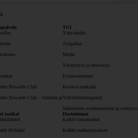
it
spalvelu
TUI
ellus
Yritystiedot
lvelu
Työpaikat
uokraus
Media
Yksityisyys ja tietosuoja
atkat
Evästeasetukset
iles Rewards Club
Kestävä matkailu
iles Rewards Club – Säännöt ja
Yhteistyökumppanit
Säännösten noudattaminen ja eettisyys
set matkat
Haetuimmat
äkkilähdöt
Kaikki lomamatkat
döt Helsinki
Kaikki matkatarjoukset