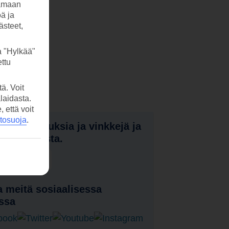
tamaan
öä ja
ästeet,
a "Hylkää"
ttu
ä. Voit
laidasta.
että voit
etosuoja
.
nota tarjouksia ja vinkkejä ja
a uutuuksista.
laa uutiskirje
 meitä sosiaalisessa
ssa