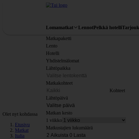
Lomamatkat
Lennot
Pelkkä hotelli
Tarjouk
Matkapaketti
Lento
Hotelli
Yhdistelmälomat
Lähtöpaikka
Matkakohteet
Kohteet
Lähtöpäivä
Matkan kesto
Olet nyt kohdassa
1 viikko
Etusivu
Matkustajien lukumäärä
Matkat
Italia