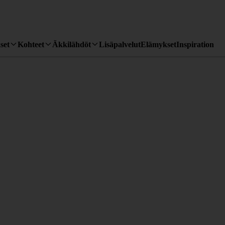
set
Kohteet
Äkkilähdöt
Lisäpalvelut
Elämykset
Inspiration