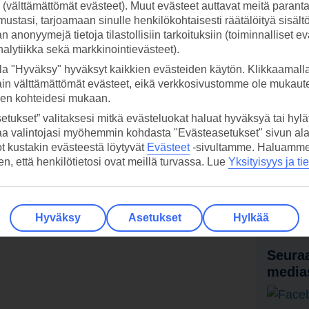
ti (välttämättömät evästeet). Muut evästeet auttavat meitä paran
ustasi, tarjoamaan sinulle henkilökohtaisesti räätälöityä sisält
 anonyymejä tietoja tilastollisiin tarkoituksiin (toiminnalliset ev
analytiikka sekä markkinointievästeet).
la "Hyväksy" hyväksyt kaikkien evästeiden käytön. Klikkaamall
ain välttämättömät evästeet, eikä verkkosivustomme ole mukaute
sen kohteidesi mukaan.
etukset” valitaksesi mitkä evästeluokat haluat hyväksyä tai hylät
aa valintojasi myöhemmin kohdasta "Evästeasetukset" sivun ala
ot kustakin evästeestä löytyvät
Evästeet
-sivultamme.
Haluamme, 
hen, että henkilötietosi ovat meillä turvassa. Lue
Yksityisyys ja ti
 TUI-sovellus nyt!
Vastaa
tietoj
Lataa sovellus kätevästi lukemalla
QR-koodi puhelimesi kameralla.
Ti
Hyväksy
Asetukset
Hylkää
Seuraa
media