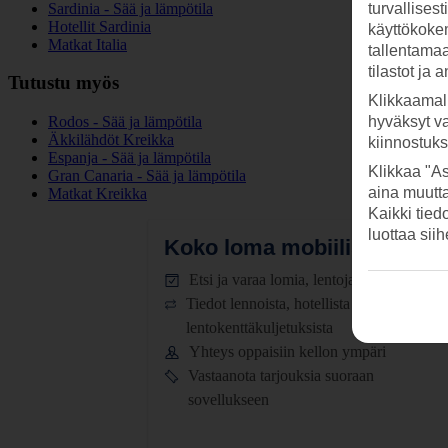
Sardinia - Sää ja lämpötila
turvallises
Hotellit Sardinia
käyttökokem
Matkat Italia
tallentamaan
tilastot ja 
Tutustu myös
Klikkaamal
Rodos - Sää ja lämpötila
hyväksyt v
Äkkilähdöt Kreikka
kiinnostuk
Espanja - Sää ja lämpötila
Klikkaa "As
Gran Canaria - Sää ja lämpötila
aina muutt
Matkat Kreikka
Kaikki tied
luottaa sii
Koko loma mobiilissa.
Lataa
Etsi ja varaa lomia, lentoja ja hotelleja
Tiedot lennoista, hotellista ja
lentokenttäkuljetuksista
Yhteys oppaisiin kellon ympäri
Vastaanota tarjouksia suoraan
sovellukseen