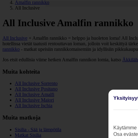
Amalfin rannikko
All Inclusive
All Inclusive Amalfin rannikko
All Inclusive
+ Amalfin rannikko = helppo ja huoleton loma! All Inclusiv
hotellissa vietät taatusti rentouttavan loman, jolloin voit keskittyä t
rannikko
- matkat upeisiin rannikkomaisemiin ja idyllisiin pikkukaup
Jos etsit edullisia viime hetken Amalfin rannikon lomia, katso
Äkkiläh
Muita kohteita
All Inclusive Sorrento
All Inclusive Positano
All Inclusive Amalfi
Yksityisyy
All Inclusive Maiori
All Inclusive Ischia
Muita matkoja
Käytämme s
Sisilia - Sää ja lämpötila
Osa evästei
Matkat Sisilia