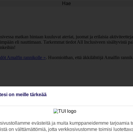
Hae
essa matkan hintaan kuuluvat ateriat, juomat ja erilaisia aktiviteetteja, 
ärkeimpään eli nauttimaan. Tarkemmat tiedot All Inclusiveen sisältyvistä 
unkeihin!
döt Amalfin rannikolle »
. Huomioithan, että äkkilähtöjä Amalfin rannikol
tesi on meille tärkeää
ivustollamme evästeitä ja muita kumppaneidemme tarjoamia to
stä on välttämättömiä, jotta verkkosivustomme toimisi luotettava