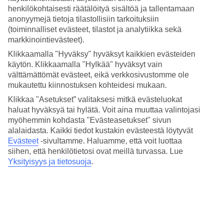
määrään eri kuukausina.
henkilökohtaisesti räätälöityä sisältöä ja tallentamaan
anonyymejä tietoja tilastollisiin tarkoituksiin
Keskilämpötilat – Alghero
(toiminnalliset evästeet, tilastot ja analytiikka sekä
markkinointievästeet).
Suositut hotellit kohteessa Alghero
Klikkaamalla "Hyväksy" hyväksyt kaikkien evästeiden
käytön. Klikkaamalla "Hylkää" hyväksyt vain
Muita kohteita
välttämättömät evästeet, eikä verkkosivustomme ole
mukautettu kiinnostuksen kohteidesi mukaan.
Taormina - Sää ja lämpötila
Giardini-Naxos - Sää ja lämpötila
Klikkaa "Asetukset” valitaksesi mitkä evästeluokat
Sisilia - Sää ja lämpötila
haluat hyväksyä tai hylätä. Voit aina muuttaa valintojasi
Sardinia - Sää ja lämpötila
myöhemmin kohdasta "Evästeasetukset" sivun
Como - Sää ja lämpötila
alalaidasta. Kaikki tiedot kustakin evästeestä löytyvät
Muita matkoja
Evästeet
-sivultamme.
Haluamme, että voit luottaa
siihen, että henkilötietosi ovat meillä turvassa. Lue
Matkat Alghero
Yksityisyys ja tietosuoja
.
Hotellit Squillace
Matkat Zambrone
Matkat Tropea
Hotellit Bosa
Tutustu myös