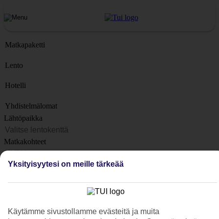
Matkapaketti
Lento
Hotelli
Yhdistelmälomat
Lähtöpaikka
Matkakohteet
Kohteet
Yksityisyytesi on meille tärkeää
Lähtöpäivä
Matkan kesto
1 viikko
Käytämme sivustollamme evästeitä ja muita
Matkustajien lukumäärä