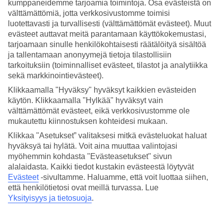
kumppaneidemme tarjoamia toimintoja. Osa evästeistä on
välttämättömiä, jotta verkkosivustomme toimisi
Hae
luotettavasti ja turvallisesti (välttämättömät evästeet). Muut
evästeet auttavat meitä parantamaan käyttökokemustasi,
tarjoamaan sinulle henkilökohtaisesti räätälöityä sisältöä
ja tallentamaan anonyymejä tietoja tilastollisiin
Olet nyt kohdassa
tarkoituksiin (toiminnalliset evästeet, tilastot ja analytiikka
sekä markkinointievästeet).
Etusivu
Matkat
Klikkaamalla "Hyväksy" hyväksyt kaikkien evästeiden
Italia
käytön. Klikkaamalla "Hylkää" hyväksyt vain
Sardinia
välttämättömät evästeet, eikä verkkosivustomme ole
Badesi Mare
mukautettu kiinnostuksen kohteidesi mukaan.
All Inclusive
Klikkaa "Asetukset” valitaksesi mitkä evästeluokat haluat
SUURI LOMAOUTLET
hyväksyä tai hylätä. Voit aina muuttaa valintojasi
Tee löytöjä »
myöhemmin kohdasta "Evästeasetukset" sivun
alalaidasta. Kaikki tiedot kustakin evästeestä löytyvät
Evästeet
-sivultamme.
Haluamme, että voit luottaa siihen,
All Inclusive Badesi Mare
että henkilötietosi ovat meillä turvassa. Lue
Yksityisyys ja tietosuoja
.
Badesi Maressa Sardinian pohjoisrannikolla
All Inclusive -palvelun
tarjoaminen hotelleissa ei ole yleistä. Tältä sivulta näet
Badesi Mare