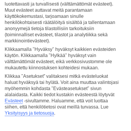
luotettavasti ja turvallisesti (välttämättömät evästeet).
Hae
Muut evästeet auttavat meitä parantamaan
käyttökokemustasi, tarjoamaan sinulle
henkilökohtaisesti räätälöityä sisältöä ja tallentamaan
anonyymejä tietoja tilastollisiin tarkoituksiin
(toiminnalliset evästeet, tilastot ja analytiikka sekä
Olet nyt kohdassa
markkinointievästeet).
Etusivu
Klikkaamalla "Hyväksy" hyväksyt kaikkien evästeiden
Matkat
käytön. Klikkaamalla "Hylkää" hyväksyt vain
Italia
Sardinia
välttämättömät evästeet, eikä verkkosivustomme ole
Castelsardo
mukautettu kiinnostuksen kohteidesi mukaan.
All Inclusive
Klikkaa "Asetukset” valitaksesi mitkä evästeluokat
haluat hyväksyä tai hylätä. Voit aina muuttaa valintojasi
All Inclusive Castelsardo
myöhemmin kohdasta "Evästeasetukset" sivun
alalaidasta. Kaikki tiedot kustakin evästeestä löytyvät
Muita kohteita
Evästeet
-sivultamme.
Haluamme, että voit luottaa
siihen, että henkilötietosi ovat meillä turvassa. Lue
All Inclusive Baia Sardinia
Yksityisyys ja tietosuoja
.
All Inclusive Porto Cervo
All Inclusive Sestriere
All Inclusive Sisilia