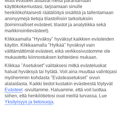
Muut evästeet auttavat meitä parantamaan
7/14
käyttökokemustasi, tarjoamaan sinulle
henkilökohtaisesti räätälöityä sisältöä ja tallentamaan
anonyymejä tietoja tilastollisiin tarkoituksiin
(toiminnalliset evästeet, tilastot ja analytiikka sekä
8/14
markkinointievästeet).
Klikkaamalla "Hyväksy" hyväksyt kaikkien evästeiden
käytön. Klikkaamalla "Hylkää" hyväksyt vain
välttämättömät evästeet, eikä verkkosivustomme ole
9/14
mukautettu kiinnostuksen kohteidesi mukaan.
Klikkaa "Asetukset” valitaksesi mitkä evästeluokat
haluat hyväksyä tai hylätä. Voit aina muuttaa valintojasi
myöhemmin kohdasta "Evästeasetukset" sivun
10/14
alalaidasta. Kaikki tiedot kustakin evästeestä löytyvät
Evästeet
-sivultamme.
Haluamme, että voit luottaa
siihen, että henkilötietosi ovat meillä turvassa. Lue
Yksityisyys ja tietosuoja
.
11/14