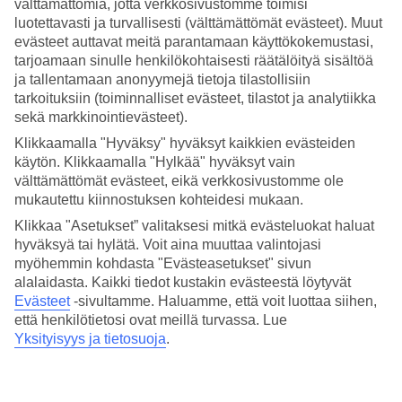
välttämättömiä, jotta verkkosivustomme toimisi
luotettavasti ja turvallisesti (välttämättömät evästeet). Muut
Hae
evästeet auttavat meitä parantamaan käyttökokemustasi,
tarjoamaan sinulle henkilökohtaisesti räätälöityä sisältöä
ja tallentamaan anonyymejä tietoja tilastollisiin
tarkoituksiin (toiminnalliset evästeet, tilastot ja analytiikka
Olet nyt kohdassa
sekä markkinointievästeet).
Etusivu
Klikkaamalla "Hyväksy" hyväksyt kaikkien evästeiden
Matkat
käytön. Klikkaamalla "Hylkää" hyväksyt vain
Italia
välttämättömät evästeet, eikä verkkosivustomme ole
Rooma
mukautettu kiinnostuksen kohteidesi mukaan.
All Inclusive
Klikkaa "Asetukset” valitaksesi mitkä evästeluokat haluat
SUURI LOMAOUTLET
hyväksyä tai hylätä. Voit aina muuttaa valintojasi
myöhemmin kohdasta "Evästeasetukset" sivun
Tee löytöjä »
alalaidasta. Kaikki tiedot kustakin evästeestä löytyvät
Evästeet
-sivultamme.
Haluamme, että voit luottaa siihen,
All Inclusive Rooma
että henkilötietosi ovat meillä turvassa. Lue
Yksityisyys ja tietosuoja
.
Muita kohteita
All Inclusive Pisa