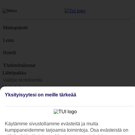
Matkapaketti
Lento
Hotelli
Yhdistelmälomat
Lähtöpaikka
Matkakohteet
Kohteet
Yksityisyytesi on meille tärkeää
Lähtöpäivä
Matkan kesto
1 viikko
Käytämme sivustollamme evästeitä ja muita
kumppaneidemme tarjoamia toimintoja. Osa evästeistä on
Matkustajien lukumäärä