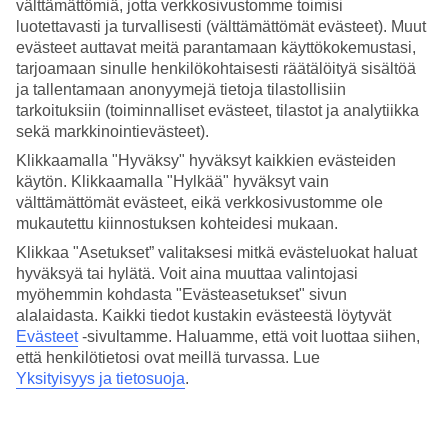
välttämättömiä, jotta verkkosivustomme toimisi
luotettavasti ja turvallisesti (välttämättömät evästeet). Muut
Hae
evästeet auttavat meitä parantamaan käyttökokemustasi,
tarjoamaan sinulle henkilökohtaisesti räätälöityä sisältöä
ja tallentamaan anonyymejä tietoja tilastollisiin
tarkoituksiin (toiminnalliset evästeet, tilastot ja analytiikka
Olet nyt kohdassa
sekä markkinointievästeet).
Etusivu
Klikkaamalla "Hyväksy" hyväksyt kaikkien evästeiden
Matkat
käytön. Klikkaamalla "Hylkää" hyväksyt vain
Italia
välttämättömät evästeet, eikä verkkosivustomme ole
Sardinia
mukautettu kiinnostuksen kohteidesi mukaan.
Bosa
All Inclusive
Klikkaa "Asetukset” valitaksesi mitkä evästeluokat haluat
hyväksyä tai hylätä. Voit aina muuttaa valintojasi
SUURI LOMAOUTLET
myöhemmin kohdasta "Evästeasetukset" sivun
Tee löytöjä »
alalaidasta. Kaikki tiedot kustakin evästeestä löytyvät
Evästeet
-sivultamme.
Haluamme, että voit luottaa siihen,
että henkilötietosi ovat meillä turvassa. Lue
All Inclusive Bosa
Yksityisyys ja tietosuoja
.
Muita kohteita