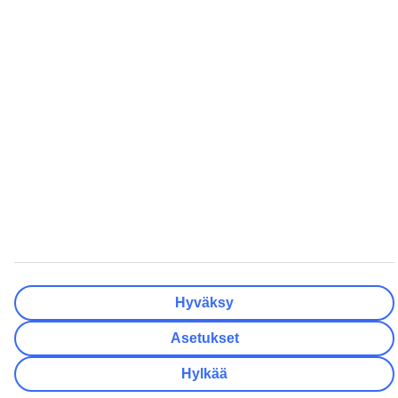
Onko lähtöpäivässäsi joustoa?
Vain valittu lähtöpäivä
+/- 3 päivää
+/- 7 päivää
+/- 14 päivää
Tyhjennä
Valmis
Matkustajien lukumäärä
Huoneiden lukumäärä
Valitse sopivin
Aikuista
2
Lasta (0–17)
0
Tyhjennä
Hyväksy
Valmis
Asetukset
Hylkää