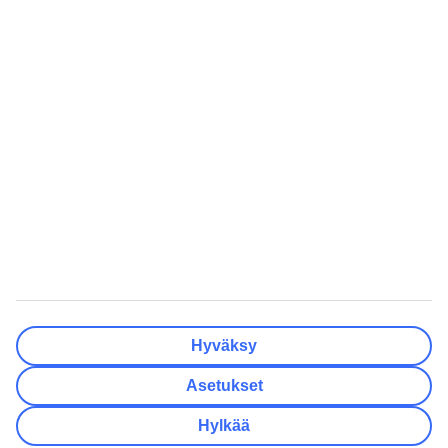
Matkakohteet
Tyhjennä
Valmis
Lähtöpäivä
Ma
Ti
Ke
To
Pe
La
Su
Onko lähtöpäivässäsi joustoa?
Vain valittu lähtöpäivä
+/- 3 päivää
+/- 7 päivää
+/- 14 päivää
Tyhjennä
Valmis
Matkustajien lukumäärä
Huoneiden lukumäärä
Valitse sopivin
Hyväksy
Aikuista
2
Asetukset
Lasta (0–17)
0
Hylkää
Tyhjennä