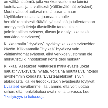
on välttämättömiä, jotta verkkosivustomme toimisi
luotettavasti ja turvallisesti (välttämättömät evästeet).
Hae
Muut evästeet auttavat meitä parantamaan
käyttökokemustasi, tarjoamaan sinulle
henkilökohtaisesti räätälöityä sisältöä ja tallentamaan
anonyymejä tietoja tilastollisiin tarkoituksiin
Olet nyt kohdassa
(toiminnalliset evästeet, tilastot ja analytiikka sekä
markkinointievästeet).
Etusivu
Matkat
Klikkaamalla "Hyväksy" hyväksyt kaikkien evästeiden
Malta
käytön. Klikkaamalla "Hylkää" hyväksyt vain
Sliema
välttämättömät evästeet, eikä verkkosivustomme ole
Hotellit
mukautettu kiinnostuksen kohteidesi mukaan.
Hotellit Sliema
Klikkaa "Asetukset” valitaksesi mitkä evästeluokat
haluat hyväksyä tai hylätä. Voit aina muuttaa valintojasi
myöhemmin kohdasta "Evästeasetukset" sivun
Katso kaikki hotellit kohteessa
Sliema
. TUIlta löydät hotellit
alalaidasta. Kaikki tiedot kustakin evästeestä löytyvät
jokaiseen makuun. Hotelli perheelle tai aikuiseen makuun, täyden
Evästeet
-sivultamme.
Haluamme, että voit luottaa
palvelun All Inclusive -hotelli tai tunnelmallinen pikkuhotelli,
lomaluksusta tai edullisempi vaihtoehto? Mitä ikinä haluatkaan,
siihen, että henkilötietosi ovat meillä turvassa. Lue
meiltä löydät juuri sopivan hotellin. Tutustu alapuolella kohteen
Yksityisyys ja tietosuoja
.
Sliema hotellivaihtoehtoihin ja löydä oma suosikkisi!