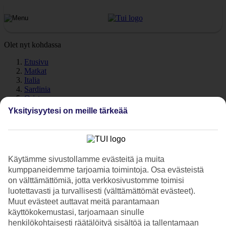
Olet nyt kohdassa
Etusivu
Matkat
Italia
Sardinia
Oristano
Sää
Yksityisyytesi on meille tärkeää
Oristano - Sää ja lämpötila
Käytämme sivustollamme evästeitä ja muita
kumppaneidemme tarjoamia toimintoja. Osa evästeistä
on välttämättömiä, jotta verkkosivustomme toimisi
Katso sää ja lämpötilat – Oristano
luotettavasti ja turvallisesti (välttämättömät evästeet).
Kuinka lämmintä Oristanossa on lomasi aikana? Hyvä kysymys.
Muut evästeet auttavat meitä parantamaan
Sää ja ilmasto vaikuttavat olennaisesti lomaasi, on sitten kyse
käyttökokemustasi, tarjoamaan sinulle
meriveden lämpötilasta tai poutapäivien määrästä. Olemme
henkilökohtaisesti räätälöityä sisältöä ja tallentamaan