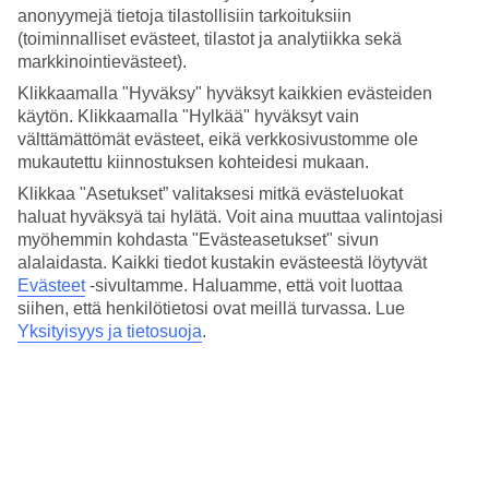
keränneet tänne tietoja Oristanon säästä kuukausi kuukaudelta.
anonyymejä tietoja tilastollisiin tarkoituksiin
Varaa
Oristano
– matkat italialaisen pikkukaupungin tunnelmaan
(toiminnalliset evästeet, tilastot ja analytiikka sekä
pitkien hiekkarantojen ja turkoosin meren äärelle ja nauti lomastasi!
markkinointievästeet).
Keskilämpötilat – Oristano
Klikkaamalla "Hyväksy" hyväksyt kaikkien evästeiden
käytön. Klikkaamalla "Hylkää" hyväksyt vain
Suositut hotellit kohteessa Oristano
välttämättömät evästeet, eikä verkkosivustomme ole
mukautettu kiinnostuksen kohteidesi mukaan.
Muita kohteita
Klikkaa "Asetukset” valitaksesi mitkä evästeluokat
haluat hyväksyä tai hylätä. Voit aina muuttaa valintojasi
Bosa - Sää ja lämpötila
myöhemmin kohdasta "Evästeasetukset" sivun
Alghero - Sää ja lämpötila
alalaidasta. Kaikki tiedot kustakin evästeestä löytyvät
Porto Torres - Sää ja lämpötila
Evästeet
-sivultamme.
Haluamme, että voit luottaa
Sisilia - Sää ja lämpötila
siihen, että henkilötietosi ovat meillä turvassa. Lue
Taormina - Sää ja lämpötila
Yksityisyys ja tietosuoja
.
Muita matkoja
Hotellit Oristano
Äkkilähdöt Oristano
Matkat Italia
Äkkilähdöt Italiaan
All Inclusive Italia