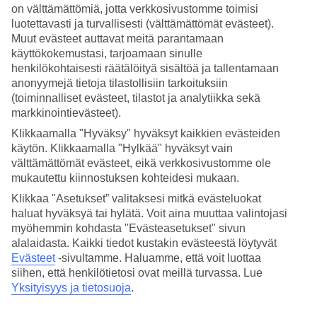
on välttämättömiä, jotta verkkosivustomme toimisi
Hae
luotettavasti ja turvallisesti (välttämättömät evästeet).
Muut evästeet auttavat meitä parantamaan
käyttökokemustasi, tarjoamaan sinulle
henkilökohtaisesti räätälöityä sisältöä ja tallentamaan
anonyymejä tietoja tilastollisiin tarkoituksiin
Olet nyt kohdassa
(toiminnalliset evästeet, tilastot ja analytiikka sekä
Etusivu
markkinointievästeet).
Matkat
Klikkaamalla "Hyväksy" hyväksyt kaikkien evästeiden
Italia
Sisilia
käytön. Klikkaamalla "Hylkää" hyväksyt vain
Brucoli
välttämättömät evästeet, eikä verkkosivustomme ole
Hotellit
mukautettu kiinnostuksen kohteidesi mukaan.
Klikkaa "Asetukset” valitaksesi mitkä evästeluokat
Hotellit Brucoli
haluat hyväksyä tai hylätä. Voit aina muuttaa valintojasi
myöhemmin kohdasta "Evästeasetukset" sivun
Katso kaikki hotellit Brucolissa. Olemme valikoineet Brucolin
alalaidasta. Kaikki tiedot kustakin evästeestä löytyvät
parhaat hotellit, jotta voimme olla varmoja, että lomastasi tulee
Evästeet
-sivultamme.
Haluamme, että voit luottaa
mahdollisimman onnistunut. Matkustat sitten yksin, perheen kanssa
siihen, että henkilötietosi ovat meillä turvassa. Lue
tai kaveriporukalla, TUIlta löydät juuri sinun tarpeitasi vastaavan
Yksityisyys ja tietosuoja
.
hotellin. Varaa
Brucoli
– matkat historialliseen pikkukaupunkiin
lähelle paikallista arkea.