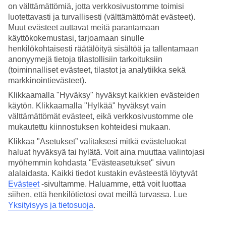
on välttämättömiä, jotta verkkosivustomme toimisi
luotettavasti ja turvallisesti (välttämättömät evästeet).
Hae
Muut evästeet auttavat meitä parantamaan
käyttökokemustasi, tarjoamaan sinulle
henkilökohtaisesti räätälöityä sisältöä ja tallentamaan
anonyymejä tietoja tilastollisiin tarkoituksiin
Olet nyt kohdassa
(toiminnalliset evästeet, tilastot ja analytiikka sekä
Etusivu
markkinointievästeet).
Matkat
Klikkaamalla "Hyväksy" hyväksyt kaikkien evästeiden
Kanada
Alberta
käytön. Klikkaamalla "Hylkää" hyväksyt vain
Äkkilähdöt
välttämättömät evästeet, eikä verkkosivustomme ole
mukautettu kiinnostuksen kohteidesi mukaan.
Äkkilähdöt Alberta
Klikkaa "Asetukset” valitaksesi mitkä evästeluokat
haluat hyväksyä tai hylätä. Voit aina muuttaa valintojasi
myöhemmin kohdasta "Evästeasetukset" sivun
Haluatko reissuun helposti ja nopeasti? Katso äkkilähdöt Albertaan
eli lomat lähiviikoille tältä sivulta. Kun löydät sopivan äkkilähdön,
alalaidasta. Kaikki tiedot kustakin evästeestä löytyvät
varaa matkasi heti. Äkkilähdöillä paikkoja on rajoitetusti ja
Evästeet
-sivultamme.
Haluamme, että voit luottaa
edullisimmat matkat myydään nopeasti! Huomioithan, että
siihen, että henkilötietosi ovat meillä turvassa. Lue
äkkilähtöjä Albertaan ei ole aina tarjolla.
Yksityisyys ja tietosuoja
.
Varaa
Albertan matka
ja lomaile upeiden luontoelämyksien ja