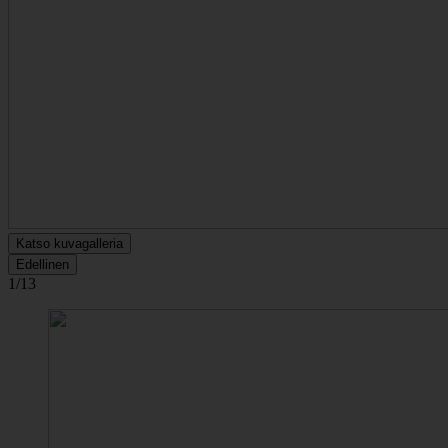
Katso kuvagalleria
Edellinen
1/13