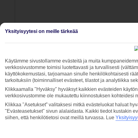
Yksityisyytesi on meille tärkeää
Käytämme sivustollamme evästeitä ja muita kumppaneidemme t
verkkosivustomme toimisi luotettavasti ja turvallisesti (vält
4/13
käyttökokemustasi, tarjoamaan sinulle henkilökohtaisesti räätä
tarkoituksiin (toiminnalliset evästeet, tilastot ja analytiikka s
Lake Louise Tourism/Paul Zizka
Klikkaamalla "Hyväksy" hyväksyt kaikkien evästeiden käytön.
5/13
verkkosivustomme ole mukautettu kiinnostuksen kohteidesi 
Klikkaa "Asetukset” valitaksesi mitkä evästeluokat haluat hy
© Reuben Krabbe
"Evästeasetukset" sivun alalaidasta. Kaikki tiedot kustakin ev
siihen, että henkilötietosi ovat meillä turvassa. Lue
Yksityisyy
6/13