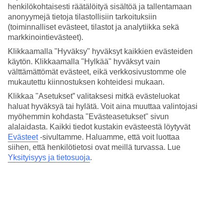
Varaa
Albertan matka
ja lomaile upeiden luontoelämyksien ja
henkilökohtaisesti räätälöityä sisältöä ja tallentamaan
yleisesti lumivarmojen rinteiden parissa.
anonyymejä tietoja tilastollisiin tarkoituksiin
(toiminnalliset evästeet, tilastot ja analytiikka sekä
Keskilämpötilat – Alberta
markkinointievästeet).
Suositut hotellit kohteessa Alberta
Klikkaamalla "Hyväksy" hyväksyt kaikkien evästeiden
käytön. Klikkaamalla "Hylkää" hyväksyt vain
välttämättömät evästeet, eikä verkkosivustomme ole
Muita kohteita
mukautettu kiinnostuksen kohteidesi mukaan.
Banff - Sää ja lämpötila
Klikkaa "Asetukset” valitaksesi mitkä evästeluokat
haluat hyväksyä tai hylätä. Voit aina muuttaa valintojasi
Muita matkoja
myöhemmin kohdasta "Evästeasetukset" sivun
alalaidasta. Kaikki tiedot kustakin evästeestä löytyvät
Hotellit Quebec
Evästeet
-sivultamme.
Haluamme, että voit luottaa
Hotellit Kanada
siihen, että henkilötietosi ovat meillä turvassa. Lue
Hotellit British Columbia
Hotellit Alberta
Yksityisyys ja tietosuoja
.
Hotellit Tremblant
Tutustu myös
Rodos - Sää ja lämpötila
Espanja - Sää ja lämpötila