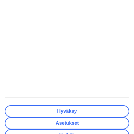
Valmis
Matkakohteet
Tyhjennä
Valmis
Lähtöpäivä
Ma
Ti
Ke
To
Pe
La
Su
Onko lähtöpäivässäsi joustoa?
Vain valittu lähtöpäivä
+/- 3 päivää
+/- 7 päivää
+/- 14 päivää
Tyhjennä
Valmis
Matkustajien lukumäärä
Huoneiden lukumäärä
Valitse sopivin
Hyväksy
Aikuista
2
Asetukset
Lasta (0–17)
0