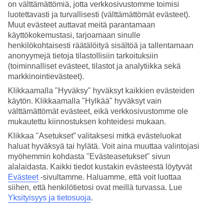
on välttämättömiä, jotta verkkosivustomme toimisi
luotettavasti ja turvallisesti (välttämättömät evästeet).
Hae
Muut evästeet auttavat meitä parantamaan
käyttökokemustasi, tarjoamaan sinulle
henkilökohtaisesti räätälöityä sisältöä ja tallentamaan
anonyymejä tietoja tilastollisiin tarkoituksiin
Olet nyt kohdassa
(toiminnalliset evästeet, tilastot ja analytiikka sekä
Etusivu
markkinointievästeet).
Matkat
Klikkaamalla "Hyväksy" hyväksyt kaikkien evästeiden
Kanada
käytön. Klikkaamalla "Hylkää" hyväksyt vain
Alberta
välttämättömät evästeet, eikä verkkosivustomme ole
Hotellit
mukautettu kiinnostuksen kohteidesi mukaan.
Hotellit Alberta
Klikkaa "Asetukset” valitaksesi mitkä evästeluokat
haluat hyväksyä tai hylätä. Voit aina muuttaa valintojasi
myöhemmin kohdasta "Evästeasetukset" sivun
Katso kaikki hotellit Albertassa. Olemme valikoineet Albertan
alalaidasta. Kaikki tiedot kustakin evästeestä löytyvät
parhaat hotellit, jotta voimme olla varmoja, että lomastasi tulee
mahdollisimman onnistunut. Matkustat sitten yksin, perheen kanssa
Evästeet
-sivultamme.
Haluamme, että voit luottaa
tai kaveriporukalla, TUIlta löydät juuri sinun tarpeitasi vastaavan
siihen, että henkilötietosi ovat meillä turvassa. Lue
hotellin.
Yksityisyys ja tietosuoja
.
Varaa
Albertan matka
ja lomaile upeiden luontoelämyksien ja