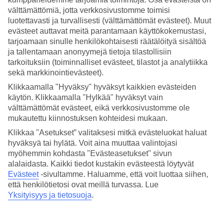
välttämättömiä, jotta verkkosivustomme toimisi
Hae
luotettavasti ja turvallisesti (välttämättömät evästeet). Muut
evästeet auttavat meitä parantamaan käyttökokemustasi,
tarjoamaan sinulle henkilökohtaisesti räätälöityä sisältöä
ja tallentamaan anonyymejä tietoja tilastollisiin
Olet nyt kohdassa
tarkoituksiin (toiminnalliset evästeet, tilastot ja analytiikka
sekä markkinointievästeet).
Etusivu
Matkat
Klikkaamalla "Hyväksy" hyväksyt kaikkien evästeiden
Kreikka
käytön. Klikkaamalla "Hylkää" hyväksyt vain
Halkidiki
välttämättömät evästeet, eikä verkkosivustomme ole
All Inclusive
mukautettu kiinnostuksen kohteidesi mukaan.
Klikkaa "Asetukset” valitaksesi mitkä evästeluokat haluat
SUURI LOMAOUTLET
hyväksyä tai hylätä. Voit aina muuttaa valintojasi
Tee löytöjä »
myöhemmin kohdasta "Evästeasetukset" sivun
alalaidasta. Kaikki tiedot kustakin evästeestä löytyvät
All Inclusive Halkidiki
Evästeet
-sivultamme.
Haluamme, että voit luottaa siihen,
että henkilötietosi ovat meillä turvassa. Lue
Yksityisyys ja tietosuoja
.
All Inclusive -loma on täydellinen valinta, jos haluat nauttia hyvästä
ruoasta ja juomasta miettimättä laskuja. All Inclusive -hotelli sopii
niin aikuisille kuin lapsille, sillä valikoimasta löytyy ruokia ja juomia