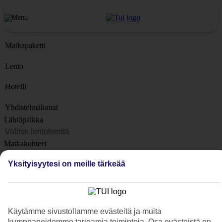
Matkapaketti
Lento
Hotelli
Yhdistelmälomat
Lähtöpaikka
Matkakohteet
Kohteet
Yksityisyytesi on meille tärkeää
Lähtöpäivä
Matkan kesto
1 viikko
Käytämme sivustollamme evästeitä ja muita
Matkustajien lukumäärä
kumppaneidemme tarjoamia toimintoja. Osa evästeistä on