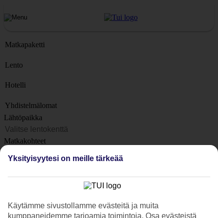
Matkapaketti
Lento
Hotelli
Yhdistelmälomat
Lähtöpaikka
Matkakohteet
Kohteet
Yksityisyytesi on meille tärkeää
Lähtöpäivä
Matkan kesto
1 viikko
Käytämme sivustollamme evästeitä ja muita
Matkustajien lukumäärä
kumppaneidemme tarjoamia toimintoja. Osa evästeistä