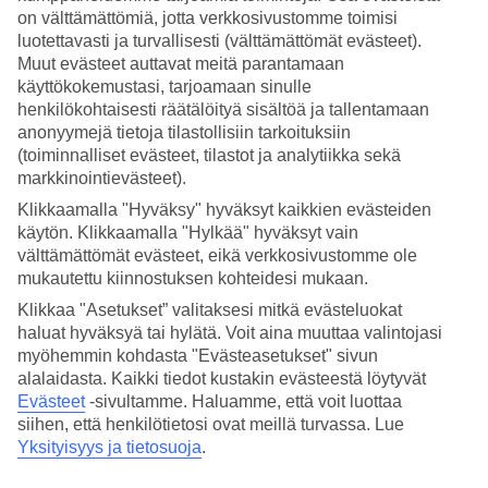
on välttämättömiä, jotta verkkosivustomme toimisi
Hae
luotettavasti ja turvallisesti (välttämättömät evästeet).
Muut evästeet auttavat meitä parantamaan
käyttökokemustasi, tarjoamaan sinulle
henkilökohtaisesti räätälöityä sisältöä ja tallentamaan
Olet nyt kohdassa
anonyymejä tietoja tilastollisiin tarkoituksiin
(toiminnalliset evästeet, tilastot ja analytiikka sekä
Etusivu
markkinointievästeet).
Matkat
Kreikka
Klikkaamalla "Hyväksy" hyväksyt kaikkien evästeiden
Korfu
käytön. Klikkaamalla "Hylkää" hyväksyt vain
Korfun kaupunki
välttämättömät evästeet, eikä verkkosivustomme ole
Hotellit
mukautettu kiinnostuksen kohteidesi mukaan.
Hotellit Korfun kaupunki
Klikkaa "Asetukset” valitaksesi mitkä evästeluokat
haluat hyväksyä tai hylätä. Voit aina muuttaa valintojasi
myöhemmin kohdasta "Evästeasetukset" sivun
Katso kaikki
hotellit Korfun kaupungissa
. Olemme valinneet
alalaidasta. Kaikki tiedot kustakin evästeestä löytyvät
TUIn hotellivalikoimaan parhaimmat hotellit, jotta lomasi olisi
Evästeet
-sivultamme.
Haluamme, että voit luottaa
mahdollisimman onnistunut. Matkustat sitten yksin, perheen tai
siihen, että henkilötietosi ovat meillä turvassa. Lue
kaveriporukan kanssa, on valikoimassamme varmasti juuri sinulle
Yksityisyys ja tietosuoja
.
sopiva hotelli.