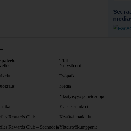
Seuraa
media
it
spalvelu
TUI
ellus
Yritystiedot
lvelu
Työpaikat
uokraus
Media
Yksityisyys ja tietosuoja
atkat
Evästeasetukset
iles Rewards Club
Kestävä matkailu
iles Rewards Club – Säännöt ja
Yhteistyökumppanit