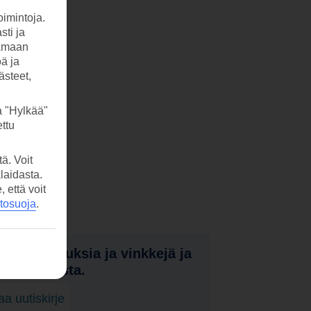
imintoja.
sti ja
tamaan
öä ja
ästeet,
a "Hylkää"
ttu
ä. Voit
laidasta.
että voit
etosuoja
.
nota tarjouksia ja vinkkejä ja
a uutuuksista.
laa uutiskirje