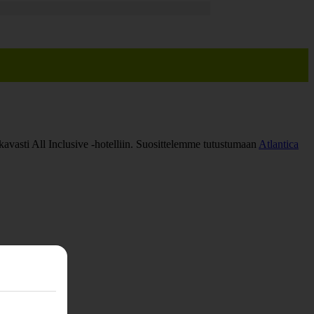
avasti All Inclusive -hotelliin. Suosittelemme tutustumaan
Atlantica