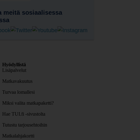
 meitä sosiaalisessa
ssa
Hyödyllistä
Lisäpalvelut
Matkavakuutus
Turvaa lomallesi
Miksi valita matkapaketti?
Hae TUI.fi -sivustolta
Tutustu tarjousehtoihin
Matkalahjakortti