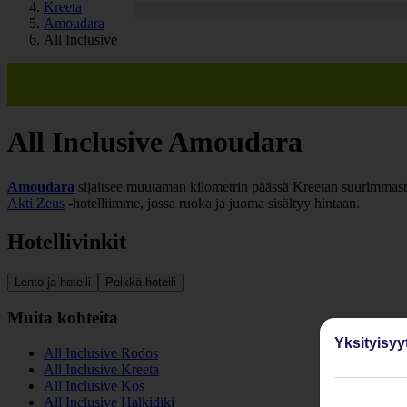
Kreeta
Amoudara
All Inclusive
All Inclusive Amoudara
Amoudara
sijaitsee muutaman kilometrin päässä Kreetan suurimmasta 
Akti Zeus
-hotelliimme, jossa ruoka ja juoma sisältyy hintaan.
Hotellivinkit
Lento ja hotelli
Pelkkä hotelli
Muita kohteita
Yksityisyy
All Inclusive Rodos
All Inclusive Kreeta
All Inclusive Kos
All Inclusive Halkidiki