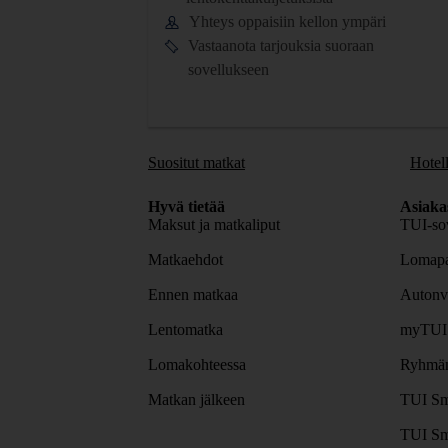
Yhteys oppaisiin kellon ympäri
Vastaanota tarjouksia suoraan
sovellukseen
Suositut matkat
Hotell
Hyvä tietää
Asiaka
Maksut ja matkaliput
TUI-sov
Matkaehdot
Lomapa
Ennen matkaa
Autonv
Lentomatka
myTUI
Lomakohteessa
Ryhmäm
Matkan jälkeen
TUI Sm
TUI Sm