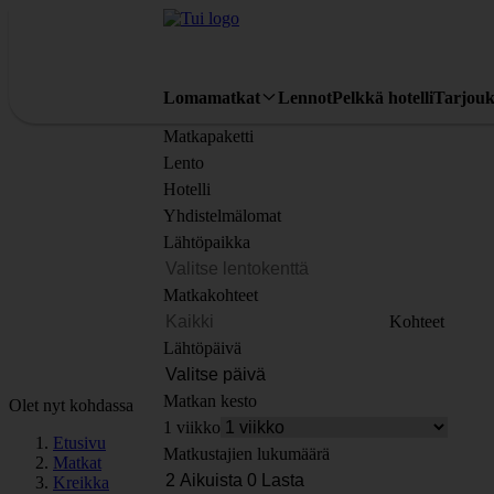
Lomamatkat
Lennot
Pelkkä hotelli
Tarjouk
Matkapaketti
Lento
Hotelli
Yhdistelmälomat
Lähtöpaikka
Matkakohteet
Kohteet
Lähtöpäivä
Matkan kesto
Olet nyt kohdassa
1 viikko
Etusivu
Matkustajien lukumäärä
Matkat
Kreikka