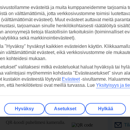
ivustollamme evästeitä ja muita kumppaneidemme tarjoamia to
stä on välttämättömiä, jotta verkkosivustomme toimisi luotettava
ti (välttämättömät evästeet). Muut evästeet auttavat meitä paran
ustasi, tarjoamaan sinulle henkilökohtaisesti räätälöityä sisält
 anonyymejä tietoja tilastollisiin tarkoituksiin (toiminnalliset ev
analytiikka sekä markkinointievästeet).
la "Hyväksy" hyväksyt kaikkien evästeiden käytön. Klikkaamall
ain välttämättömät evästeet, eikä verkkosivustomme ole mukaute
sen kohteidesi mukaan.
etukset” valitaksesi mitkä evästeluokat haluat hyväksyä tai hylät
aa valintojasi myöhemmin kohdasta "Evästeasetukset" sivun ala
ot kustakin evästeestä löytyvät
Evästeet
-sivultamme.
Haluamme, 
hen, että henkilötietosi ovat meillä turvassa. Lue
Yksityisyys ja ti
 TUI-sovellus nyt!
Vastaa
Hyväksy
Asetukset
Hylkää
tietoj
Lataa sovellus kätevästi lukemalla
QR-koodi puhelimesi kameralla.
Ti