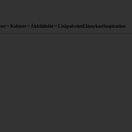
set
Kohteet
Äkkilähdöt
Lisäpalvelut
Elämykset
Inspiration