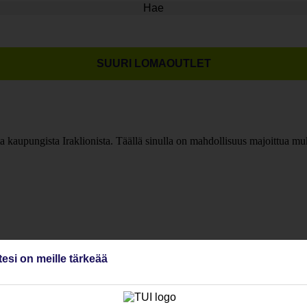
Hae
SUURI LOMAOUTLET
kaupungista Iraklionista. Täällä sinulla on mahdollisuus majoittua muk
tesi on meille tärkeää