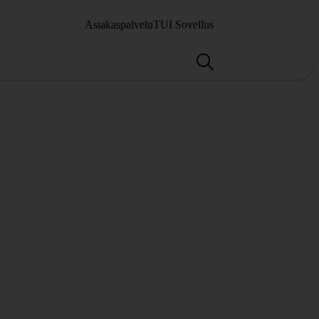
Asiakaspalvelu
TUI Sovellus