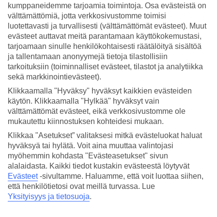
kumppaneidemme tarjoamia toimintoja. Osa evästeistä on
välttämättömiä, jotta verkkosivustomme toimisi
Hae
luotettavasti ja turvallisesti (välttämättömät evästeet). Muut
evästeet auttavat meitä parantamaan käyttökokemustasi,
tarjoamaan sinulle henkilökohtaisesti räätälöityä sisältöä
ja tallentamaan anonyymejä tietoja tilastollisiin
Olet nyt kohdassa
tarkoituksiin (toiminnalliset evästeet, tilastot ja analytiikka
Etusivu
sekä markkinointievästeet).
Matkat
Klikkaamalla "Hyväksy" hyväksyt kaikkien evästeiden
Kreikka
Naxos
käytön. Klikkaamalla "Hylkää" hyväksyt vain
Äkkilähdöt
välttämättömät evästeet, eikä verkkosivustomme ole
mukautettu kiinnostuksen kohteidesi mukaan.
SUURI LOMAOUTLET
Klikkaa "Asetukset” valitaksesi mitkä evästeluokat haluat
Tee löytöjä »
hyväksyä tai hylätä. Voit aina muuttaa valintojasi
myöhemmin kohdasta "Evästeasetukset" sivun
alalaidasta. Kaikki tiedot kustakin evästeestä löytyvät
Äkkilähdöt Naxos
Evästeet
-sivultamme.
Haluamme, että voit luottaa siihen,
että henkilötietosi ovat meillä turvassa. Lue
Haluatko reissuun helposti ja nopeasti? Katso äkkilähdöt Naxokselle
Yksityisyys ja tietosuoja
.
eli lomat lähiviikoille tältä sivulta. Kun löydät sopivan äkkilähdön,
varaa matkasi heti. Äkkilähdöillä paikkoja on rajoitetusti ja