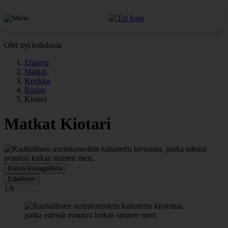
Olet nyt kohdassa
Etusivu
Matkat
Kreikka
Rodos
Kiotari
Matkat Kiotari
Katso kuvagalleria
Edellinen
1/9