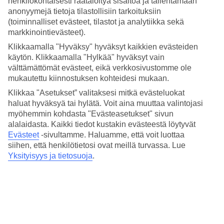
henkilökohtaisesti räätälöityä sisältöä ja tallentamaan
anonyymejä tietoja tilastollisiin tarkoituksiin
(toiminnalliset evästeet, tilastot ja analytiikka sekä
markkinointievästeet).
8/9
Klikkaamalla "Hyväksy" hyväksyt kaikkien evästeiden
käytön. Klikkaamalla "Hylkää" hyväksyt vain
välttämättömät evästeet, eikä verkkosivustomme ole
mukautettu kiinnostuksen kohteidesi mukaan.
9/9
Klikkaa "Asetukset” valitaksesi mitkä evästeluokat
haluat hyväksyä tai hylätä. Voit aina muuttaa valintojasi
myöhemmin kohdasta "Evästeasetukset" sivun
alalaidasta. Kaikki tiedot kustakin evästeestä löytyvät
Seuraava
Evästeet
-sivultamme.
Haluamme, että voit luottaa
siihen, että henkilötietosi ovat meillä turvassa. Lue
Yksityisyys ja tietosuoja
.