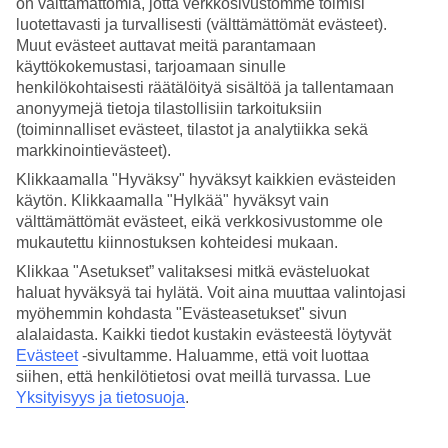
on välttämättömiä, jotta verkkosivustomme toimisi
luotettavasti ja turvallisesti (välttämättömät evästeet).
Hae
Muut evästeet auttavat meitä parantamaan
käyttökokemustasi, tarjoamaan sinulle
henkilökohtaisesti räätälöityä sisältöä ja tallentamaan
anonyymejä tietoja tilastollisiin tarkoituksiin
Olet nyt kohdassa
(toiminnalliset evästeet, tilastot ja analytiikka sekä
markkinointievästeet).
Etusivu
Matkat
Klikkaamalla "Hyväksy" hyväksyt kaikkien evästeiden
Kreikka
käytön. Klikkaamalla "Hylkää" hyväksyt vain
Thessaloniki
välttämättömät evästeet, eikä verkkosivustomme ole
All Inclusive
mukautettu kiinnostuksen kohteidesi mukaan.
All Inclusive Thessaloniki
Klikkaa "Asetukset” valitaksesi mitkä evästeluokat
haluat hyväksyä tai hylätä. Voit aina muuttaa valintojasi
myöhemmin kohdasta "Evästeasetukset" sivun
Thessalonikissa lomailet mukavasti varaamalla All Inclusive -
alalaidasta. Kaikki tiedot kustakin evästeestä löytyvät
hotellin. Katso alta kaikki All Inclusive -hotellit Thessalonikissa.
Evästeet
-sivultamme.
Haluamme, että voit luottaa
siihen, että henkilötietosi ovat meillä turvassa. Lue
Katso kaikki
Halkidikin niemimaan All Inclusive -hotellit
Yksityisyys ja tietosuoja
.
Katso
kaikki TUIn All Inclusive -hotellit »
Katso myös
Thessalonikin äkkilähdöt