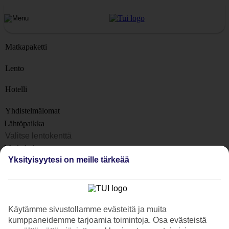
Matkapaketti
Lento
Hotelli
Yhdistelmälomat
Lähtöpaikka
Matkakohteet
Yksityisyytesi on meille tärkeää
Kohteet
Lähtöpäivä
Matkan kesto
Käytämme sivustollamme evästeitä ja muita
1 viikko
kumppaneidemme tarjoamia toimintoja. Osa evästeistä
Matkustajien lukumäärä