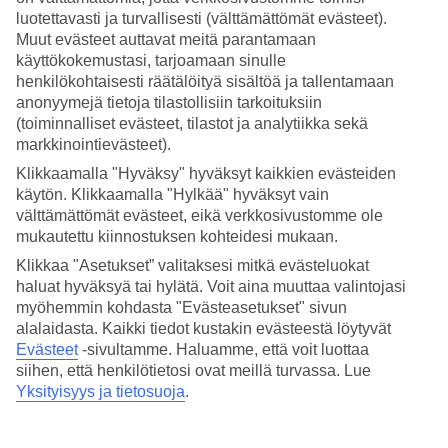
luotettavasti ja turvallisesti (välttämättömät evästeet).
Hae
Muut evästeet auttavat meitä parantamaan
käyttökokemustasi, tarjoamaan sinulle
henkilökohtaisesti räätälöityä sisältöä ja tallentamaan
anonyymejä tietoja tilastollisiin tarkoituksiin
Olet nyt kohdassa
(toiminnalliset evästeet, tilastot ja analytiikka sekä
markkinointievästeet).
Etusivu
Matkat
Klikkaamalla "Hyväksy" hyväksyt kaikkien evästeiden
Kreikka
käytön. Klikkaamalla "Hylkää" hyväksyt vain
Zakynthos
välttämättömät evästeet, eikä verkkosivustomme ole
Alykanas
mukautettu kiinnostuksen kohteidesi mukaan.
All Inclusive
Klikkaa "Asetukset” valitaksesi mitkä evästeluokat
All Inclusive Alykanas
haluat hyväksyä tai hylätä. Voit aina muuttaa valintojasi
myöhemmin kohdasta "Evästeasetukset" sivun
alalaidasta. Kaikki tiedot kustakin evästeestä löytyvät
Pienessä
Alykanasin
kylässä
Zakynthoksen
koillisosassa on
Evästeet
-sivultamme.
Haluamme, että voit luottaa
muutamia All Inclusive -hotelleja. Katso
kaikki All Inclusive -
siihen, että henkilötietosi ovat meillä turvassa. Lue
hotellimme
Yksityisyys ja tietosuoja
.
Muita kohteita