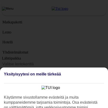
Matkapaketti
Lento
Hotelli
Yhdistelmälomat
Lähtöpaikka
Matkakohteet
Yksityisyytesi on meille tärkeää
Kohteet
Lähtöpäivä
Matkan kesto
Käytämme sivustollamme evästeitä ja muita
1 viikko
kumppaneidemme tarjoamia toimintoja. Osa evästeistä
Matkustajien lukumäärä
on välttämättömiä, jotta verkkosivustomme toimisi