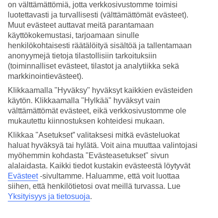
on välttämättömiä, jotta verkkosivustomme toimisi
luotettavasti ja turvallisesti (välttämättömät evästeet).
Hae
Muut evästeet auttavat meitä parantamaan
käyttökokemustasi, tarjoamaan sinulle
henkilökohtaisesti räätälöityä sisältöä ja tallentamaan
anonyymejä tietoja tilastollisiin tarkoituksiin
Olet nyt kohdassa
(toiminnalliset evästeet, tilastot ja analytiikka sekä
Etusivu
markkinointievästeet).
Matkat
Klikkaamalla "Hyväksy" hyväksyt kaikkien evästeiden
Kroatia
käytön. Klikkaamalla "Hylkää" hyväksyt vain
Dubrovnikin rannikko
Slano
välttämättömät evästeet, eikä verkkosivustomme ole
Hotellit
mukautettu kiinnostuksen kohteidesi mukaan.
Klikkaa "Asetukset” valitaksesi mitkä evästeluokat
Hotellit Slano
haluat hyväksyä tai hylätä. Voit aina muuttaa valintojasi
myöhemmin kohdasta "Evästeasetukset" sivun
alalaidasta. Kaikki tiedot kustakin evästeestä löytyvät
Katso kaikki hotellit kohteessa Slano. TUIlta löydät hotellit
jokaiseen makuun. Hotelli perheelle tai aikuiseen makuun, täyden
Evästeet
-sivultamme.
Haluamme, että voit luottaa
palvelun All Inclusive -hotelli tai tunnelmallinen pikkuhotelli,
siihen, että henkilötietosi ovat meillä turvassa. Lue
lomaluksusta tai edullisempi vaihtoehto? Mitä ikinä haluatkaan,
Yksityisyys ja tietosuoja
.
meiltä löydät juuri sopivan hotellin. Tutustu alapuolella kohteen
Slano hotellivaihtoehtoihin ja löydä oma suosikkisi!