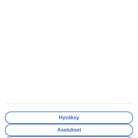
Tyhjennä
Valmis
Matkakohteet
Tyhjennä
Valmis
Lähtöpäivä
Ma
Ti
Ke
To
Pe
La
Su
Onko lähtöpäivässäsi joustoa?
Vain valittu lähtöpäivä
+/- 3 päivää
+/- 7 päivää
+/- 14 päivää
Tyhjennä
Valmis
Matkustajien lukumäärä
Huoneiden lukumäärä
Valitse sopivin
Hyväksy
Aikuista
2
Asetukset
Lasta (0–17)