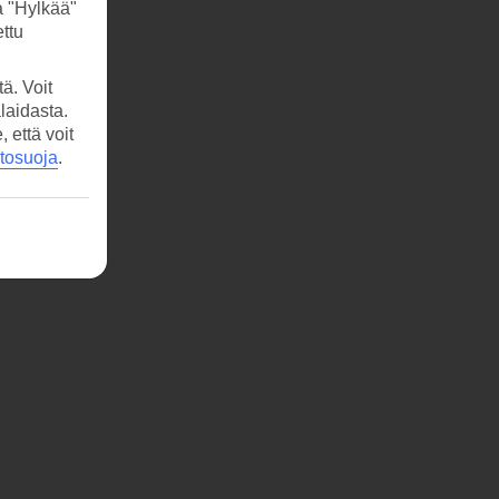
a "Hylkää"
ttu
ä. Voit
laidasta.
että voit
etosuoja
.