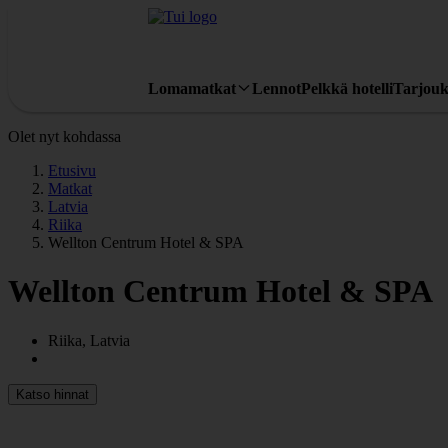
Lomamatkat
Lennot
Pelkkä hotelli
Tarjouk
Olet nyt kohdassa
Etusivu
Matkat
Latvia
Riika
Wellton Centrum Hotel & SPA
Wellton Centrum Hotel & SPA
Riika, Latvia
Katso hinnat