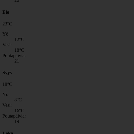
20
Elo
23
°
C
Yö:
12
°C
Vesi:
18
°C
Poutapäiviä:
21
Syys
18
°
C
Yö:
8
°C
Vesi:
16
°C
Poutapäiviä:
19
Loka