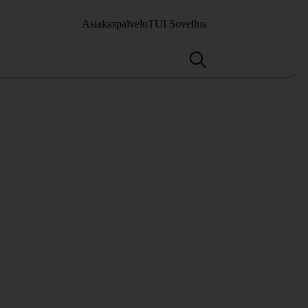
Asiakaspalvelu
TUI Sovellus