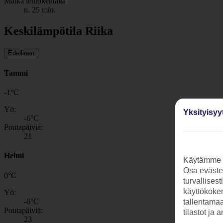
Matka lentokentältä
n. 25 min.
Keskilämpötila Riika
Edellinen
Tammi
-1
°
C
Yö:
Yksityisyy
-6
°C
Poutapäiviä:
21
Helmi
Käytämme s
Osa evästei
0
°
C
turvallises
käyttökokem
Yö:
-6
°C
tallentamaan
Poutapäiviä:
tilastot ja 
23