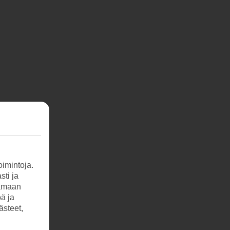
imintoja.
sti ja
tamaan
öä ja
ästeet,