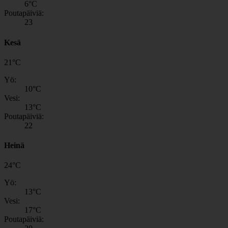
6
°C
Poutapäiviä:
23
Kesä
21
°
C
Yö:
10
°C
Vesi:
13
°C
Poutapäiviä:
22
Heinä
24
°
C
Yö:
13
°C
Vesi:
17
°C
Poutapäiviä: