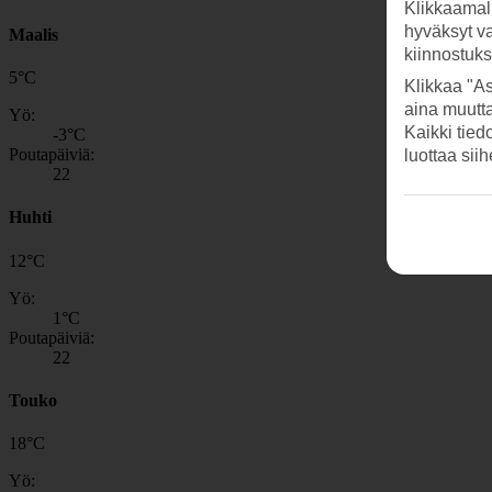
Klikkaamal
hyväksyt v
Maalis
kiinnostuk
5
°
C
Klikkaa "As
aina muutt
Yö:
Kaikki tied
-3
°C
Poutapäiviä:
luottaa sii
22
Huhti
12
°
C
Yö:
1
°C
Poutapäiviä:
22
Touko
18
°
C
Yö: