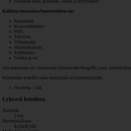
Sisäuima-allas, poreallas, sauna ja höyrysauna
Kaikissa huoneissa/huoneistoissa on:
Ilmastointi
Keskuslämmitys
WiFi
Televisio
Vedenkeitin
Hiustenkuivain
Tallelokero
Suihku ja wc
Osa huoneista on varattavissa useammalle hengelle, esim. kahden henge
Käytämme hotellin omia nimityksiä eri huonetyypeille.
Huoneita : 144
Lyhyesti hotellista
Rannalle
5 km
Ravintola/Baari
Kyllä/Kyllä