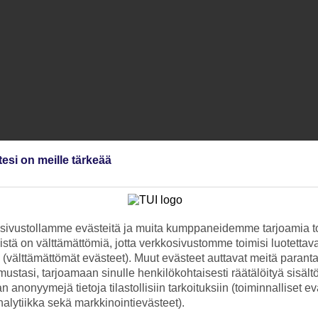
tesi on meille tärkeää
ivustollamme evästeitä ja muita kumppaneidemme tarjoamia to
stä on välttämättömiä, jotta verkkosivustomme toimisi luotettava
ti (välttämättömät evästeet). Muut evästeet auttavat meitä paran
ustasi, tarjoamaan sinulle henkilökohtaisesti räätälöityä sisält
 anonyymejä tietoja tilastollisiin tarkoituksiin (toiminnalliset ev
analytiikka sekä markkinointievästeet).