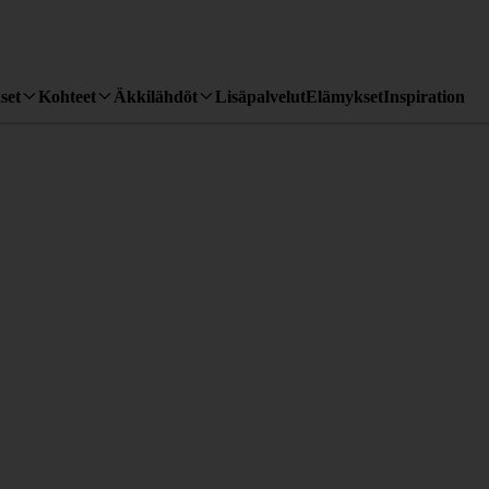
set
Kohteet
Äkkilähdöt
Lisäpalvelut
Elämykset
Inspiration