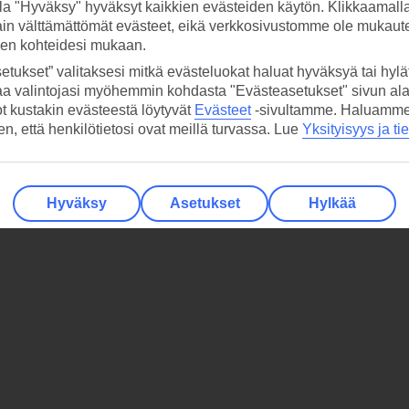
la "Hyväksy" hyväksyt kaikkien evästeiden käytön. Klikkaamall
ain välttämättömät evästeet, eikä verkkosivustomme ole mukaute
sen kohteidesi mukaan.
etukset” valitaksesi mitkä evästeluokat haluat hyväksyä tai hylät
aa valintojasi myöhemmin kohdasta "Evästeasetukset" sivun ala
ot kustakin evästeestä löytyvät
Evästeet
-sivultamme.
Haluamme, 
hen, että henkilötietosi ovat meillä turvassa. Lue
Yksityisyys ja ti
Hyväksy
Asetukset
Hylkää