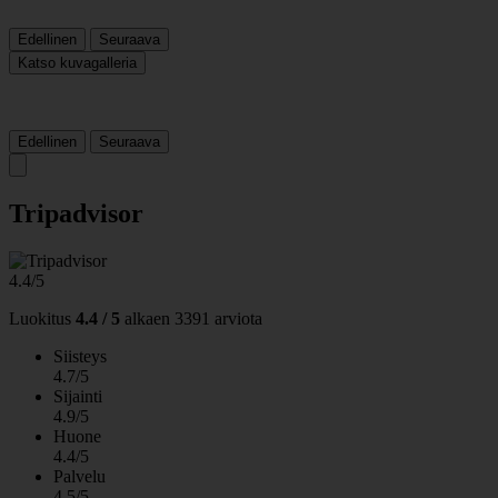
Edellinen
Seuraava
Katso kuvagalleria
Edellinen
Seuraava
Tripadvisor
4.4/5
Luokitus
4.4 / 5
alkaen
3391 arviota
Siisteys
4.7/5
Sijainti
4.9/5
Huone
4.4/5
Palvelu
4.5/5