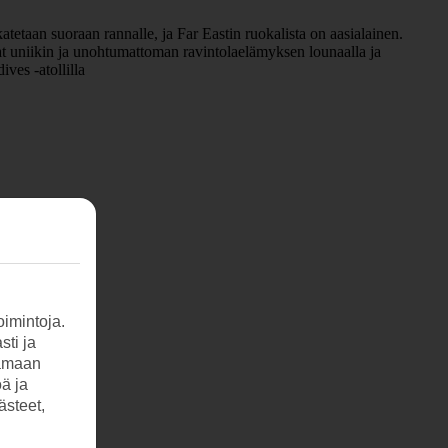
atetaan suoraan rannalle, ja Far Eastin ruokalista on aasialainen.
saat uniikin ja unohtumattoman ravintolaelämyksen lounaalla ja
ves -atollilla
imintoja.
sti ja
tamaan
öä ja
ästeet,