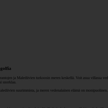
golfia
ntojen ja Malediivien turkoosin meren keskellä. Voit asua villassa vede
ai snorklaa.
alediivien suurimmista, ja meren vedenalainen elämä on monipuolinen. 