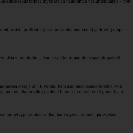
. Sukelluskeskus tarjoaa myös laajan valikoiman vesiurheilulajeja – voit
enttiin sekä golfklubi, jossa on 6-reikäinen kenttä ja driving range.
erilaisia vartalohoitoja. Varaa vaikka romanttinen spahoitopaketti
huoneissa ikäraja on 18 vuotta. Kun asut tässä osassa hotellia, voit
uempana rannalta on villoja, joiden huoneista on näkymät puutarhaan.
amasi huonetyypin mukaan. Illan hämärtyessä rannalla järjestetään