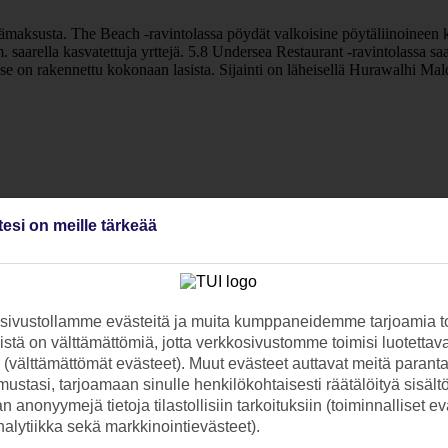
lisämaksusta. The Beach -ravintolassa pöydät valkoisine pöytäliinoineen k
mm. saarella kasvatettuja yrttejä. 5.8 Undersea Restaurant -ravintolassa 
se on rakennettu kokonaan lasista. Sijainti on läheisellä Hurawalhi Maldi
tesi on meille tärkeää
ivustollamme evästeitä ja muita kumppaneidemme tarjoamia to
stä on välttämättömiä, jotta verkkosivustomme toimisi luotettava
ti (välttämättömät evästeet). Muut evästeet auttavat meitä paran
ustasi, tarjoamaan sinulle henkilökohtaisesti räätälöityä sisält
 anonyymejä tietoja tilastollisiin tarkoituksiin (toiminnalliset ev
analytiikka sekä markkinointievästeet).