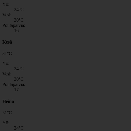
Yö:
24
°C
Vesi:
30
°C
Poutapäiviä:
16
Kesä
31
°
C
Yö:
24
°C
Vesi:
30
°C
Poutapäiviä:
17
Heinä
31
°
C
Yö:
24
°C