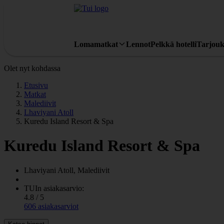
Lomamatkat
Lennot
Pelkkä hotelli
Tarjouk
Olet nyt kohdassa
Etusivu
Matkat
Malediivit
Lhaviyani Atoll
Kuredu Island Resort & Spa
Kuredu Island Resort & Spa
Lhaviyani Atoll, Malediivit
TUIn asiakasarvio:
4.8 / 5
606 asiakasarviot