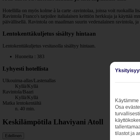
Hotellilla on myös kolme à la carte -ravintolaa, joissa voit ruokailla 
Ravintola Franco's tarjoilee italialaisen keittiön herkkuja ja käyttää 
päivällisellä. Ravintola on maailman suurin vedenalainen ravintola, ja 
Lentokenttäkuljetus sisältyy hintaan
Lentokenttäkuljetus vesitasolla sisältyy hintaan.
Huoneita : 383
Lyhyesti hotellista
Yksityisyy
Ulkouima-allas/Lastenallas
Kyllä/Kyllä
Ravintola/Baari
Kyllä/Kyllä
Käytämme s
Matka lentokentältä
Osa evästei
n. 40 min.
turvallises
käyttökokem
Keskilämpötila Lhaviyani Atoll
tallentamaan
tilastot ja 
Edellinen