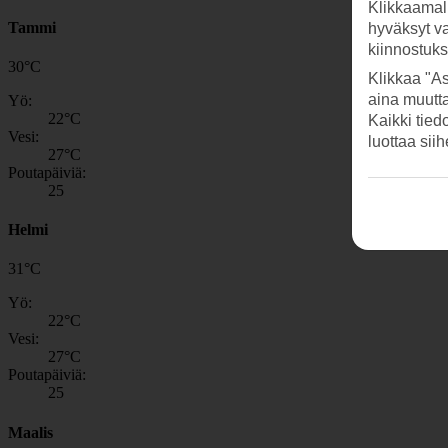
Klikkaamal
Tammi
hyväksyt v
kiinnostuk
30
°
C
Klikkaa "As
aina muutt
Yö:
22
°C
Kaikki tied
Vesi:
luottaa sii
27
°C
Poutapäiviä:
25
Helmi
31
°
C
Yö:
22
°C
Vesi:
27
°C
Poutapäiviä:
25
Maalis