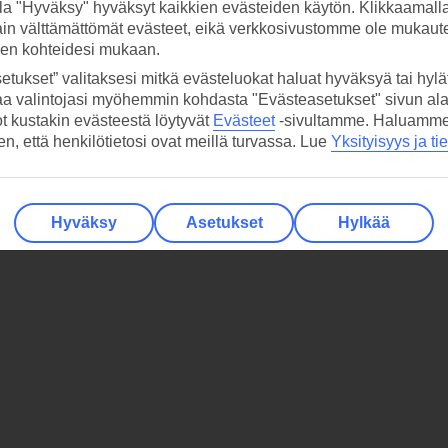
la "Hyväksy" hyväksyt kaikkien evästeiden käytön. Klikkaamall
ain välttämättömät evästeet, eikä verkkosivustomme ole mukaute
sen kohteidesi mukaan.
etukset” valitaksesi mitkä evästeluokat haluat hyväksyä tai hylät
aa valintojasi myöhemmin kohdasta "Evästeasetukset" sivun ala
ot kustakin evästeestä löytyvät
Evästeet
-sivultamme.
Haluamme, 
hen, että henkilötietosi ovat meillä turvassa. Lue
Yksityisyys ja ti
Hyväksy
Asetukset
Hylkää