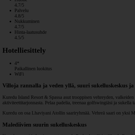
4.7/5
Palvelu
4.8/5
Nukkuminen
4.7/5
Hinta-laatusuhde
4.5/5
Hotelliesittely
4*
Paikallinen luokitus
WiFi
Villoja rannalla ja veden yllä, suuri sukelluskeskus ja 
Kuredu Island Resort & Spassa asut trooppisen vehreyden, valkeiden ra
aktiviteettitarjonnasta. Pelaa padelia, treenaa golfswingiäsi ja sukella t
Kuredu on osa Lhaviyani Atollin saariryhmää. Vehreä saari on yksi M
Malediivien suurin sukelluskeskus