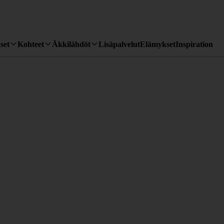
set
Kohteet
Äkkilähdöt
Lisäpalvelut
Elämykset
Inspiration