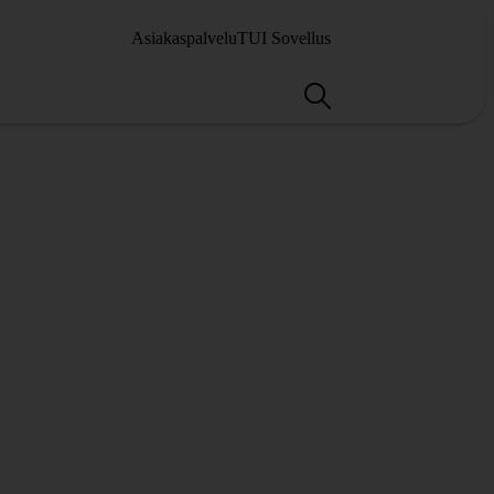
Asiakaspalvelu
TUI Sovellus