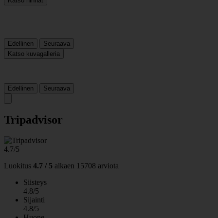
Katso hinnat
Edellinen
Seuraava
Katso kuvagalleria
Edellinen
Seuraava
Tripadvisor
4.7/5
Luokitus
4.7 / 5
alkaen
15708 arviota
Siisteys
4.8/5
Sijainti
4.8/5
Huone