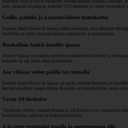
Kuredun suuri ja hyvin varustettu sukelluskeskus järjestää sukellus- ja
mm. vuokrata kajakkeja, kokeilla SUP-lautailua ja varata veneretken 
Golfia, padelia ja kansainvälinen lastenkerho
Kuredu Island Resort & Spassa riittää tekemistä sekä aikuisille että la
Hotellilla on lisäksi kansainvälinen lastenkerho ja leikkipaikka.
Rauhallisia hetkiä hotellin spassa
Duniye Spassa voit nauttia erityisen rentouttavista hetkistä ja rentout
kahdelle tai ota omaa aikaa ja rentoudu.
Asu villassa veden päällä tai rannalla
Kuredu Island Resort & Spassa on useita erilaisia huoneita eri puolilla
käyttää aikuisten Sangu-allasta. Rannalla on rantahuviloita, joista os
Varaa All Inclusive
Täysihoito sisältyy matkan hintaan ja All Inclusive on varattavissa lis
livemusiikkia, esityksiä ja elokuvanäytöksiä.
A la carte ravintolat maalla ja merenpinnan alla