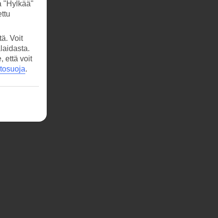
a "Hylkää"
ttu
ä. Voit
laidasta.
että voit
etosuoja
.