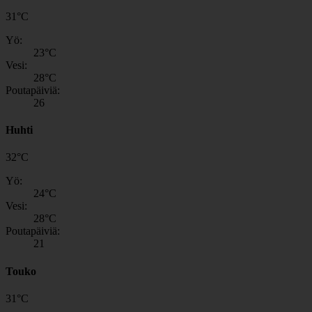
31
°
C
Yö:
23
°C
Vesi:
28
°C
Poutapäiviä:
26
Huhti
32
°
C
Yö:
24
°C
Vesi:
28
°C
Poutapäiviä:
21
Touko
31
°
C