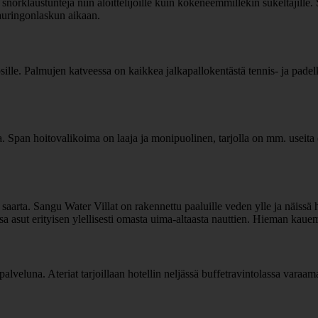
 snorklaustunteja niin aloittelijoille kuin kokeneemmillekin sukeltajille
auringonlaskun aikaan.
psille. Palmujen katveessa on kaikkea jalkapallokentästä tennis- ja padelk
ua. Span hoitovalikoima on laaja ja monipuolinen, tarjolla on mm. useita 
 saarta. Sangu Water Villat on rakennettu paaluille veden ylle ja näissä 
assa asut erityisen ylellisesti omasta uima-altaasta nauttien. Hieman ka
äpalveluna. Ateriat tarjoillaan hotellin neljässä buffetravintolassa vara