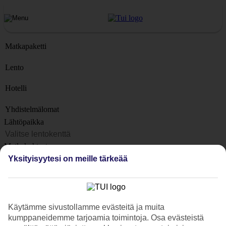
Matkapaketti
Lento
Hotelli
Yhdistelmälomat
Lähtöpaikka
Matkakohteet
Kohteet
Yksityisyytesi on meille tärkeää
Lähtöpäivä
Matkan kesto
1 viikko
Käytämme sivustollamme evästeitä ja muita
kumppaneidemme tarjoamia toimintoja. Osa evästeistä
Matkustajien lukumäärä