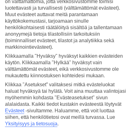
on välttämättömiä, jotta verkkosivustomme toimisi
luotettavasti ja turvallisesti (välttämättömät evästeet).
Hae
Muut evästeet auttavat meitä parantamaan
käyttökokemustasi, tarjoamaan sinulle
henkilökohtaisesti räätälöityä sisältöä ja tallentamaan
anonyymejä tietoja tilastollisiin tarkoituksiin
Olet nyt kohdassa
(toiminnalliset evästeet, tilastot ja analytiikka sekä
markkinointievästeet).
Etusivu
Matkat
Klikkaamalla "Hyväksy" hyväksyt kaikkien evästeiden
Malediivit
käytön. Klikkaamalla "Hylkää" hyväksyt vain
Lhaviyani Atoll
välttämättömät evästeet, eikä verkkosivustomme ole
Hotellit
mukautettu kiinnostuksen kohteidesi mukaan.
Hotellit Lhaviyani Atoll
Klikkaa "Asetukset” valitaksesi mitkä evästeluokat
haluat hyväksyä tai hylätä. Voit aina muuttaa valintojasi
myöhemmin kohdasta "Evästeasetukset" sivun
Katso kaikki hotellit kohteessa Lhaviyani Atoll. TUIlta löydät
alalaidasta. Kaikki tiedot kustakin evästeestä löytyvät
hotellit jokaiseen makuun. Hotelli perheelle tai aikuiseen makuun,
Evästeet
-sivultamme.
Haluamme, että voit luottaa
täyden palvelun All Inclusive -hotelli tai tunnelmallinen pikkuhotelli,
siihen, että henkilötietosi ovat meillä turvassa. Lue
lomaluksusta tai edullisempi vaihtoehto? Mitä ikinä haluatkaan,
meiltä löydät juuri sopivan hotellin. Tutustu alapuolella kohteen
Yksityisyys ja tietosuoja
.
Lhaviyani Atoll hotellivaihtoehtoihin ja löydä oma suosikkisi!