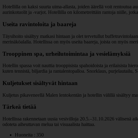
Hotellilla on kaksi suurta uima-allasta, joiden äärellä voit rentoutua au
aurinkotuolit ja -varjot. Hotellilla on kilometreittäin rantoja niille, jo
Useita ravintoloita ja baareja
Täysihoito sisältyy matkasi hintaan ja olet tervetullut buffetravintolaan
merinäköalalla. Hotellissa on myös useita baareja, joista on myös merinä
Trooppinen spa, urheilutoimintaa ja vesielämyksiä
Hotellin spassa voit nauttia trooppisista spahoidoista ja erilaisista h
kuten tennistä, biljardia ja rantalentopalloa. Snorklaus, purjelautailu, 
Kuljetukset sisältyvät hintaan
Kuljetus pikaveneellä Malen lentokentän ja hotellin välillä sisältyy ma
Tärkeä tietää
Hotellissa rakennetaan uusia vesivilloja 20.5.–31.10.2026 välisenä aika
odoteta aiheuttavan melua tai visuaalista haittaa.
Huoneita : 350