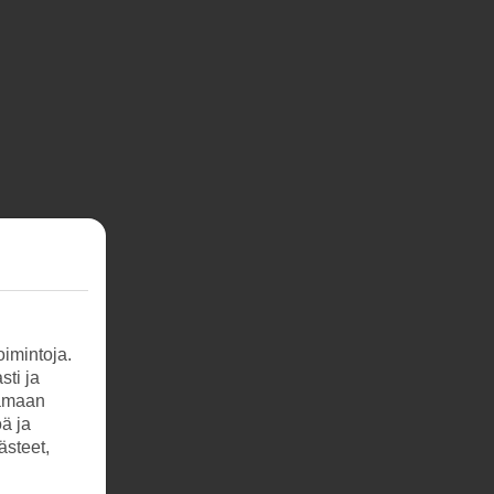
imintoja.
sti ja
tamaan
öä ja
ästeet,