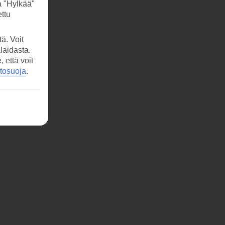
a "Hylkää"
ttu
ä. Voit
laidasta.
että voit
etosuoja
.