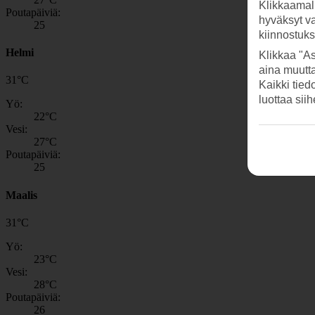
Klikkaamal
Poutapäiviä:
hyväksyt v
25
kiinnostuk
Helmi
Klikkaa "As
aina muutt
31
°
C
Kaikki tied
luottaa sii
Yö:
22
°C
Vesi:
27
°C
Poutapäiviä:
25
Maalis
31
°
C
Yö:
23
°C
Vesi:
28
°C
Poutapäiviä:
26