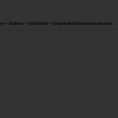
set
Kohteet
Äkkilähdöt
Lisäpalvelut
Elämykset
Inspiration