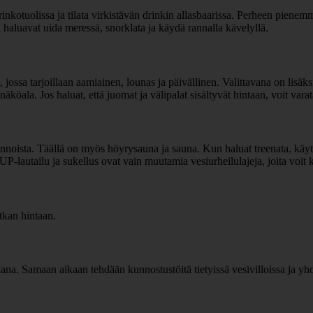
rinkotuolissa ja tilata virkistävän drinkin allasbaarissa. Perheen pienemm
tka haluavat uida meressä, snorklata ja käydä rannalla kävelyllä.
, jossa tarjoillaan aamiainen, lounas ja päivällinen. Valittavana on lisäks
köala. Jos haluat, että juomat ja välipalat sisältyvät hintaan, voit vara
ieronnoista. Täällä on myös höyrysauna ja sauna. Kun haluat treenata, käy
SUP-lautailu ja sukellus ovat vain muutamia vesiurheilulajeja, joita voit k
tkan hintaan.
na. Samaan aikaan tehdään kunnostustöitä tietyissä vesivilloissa ja yhde