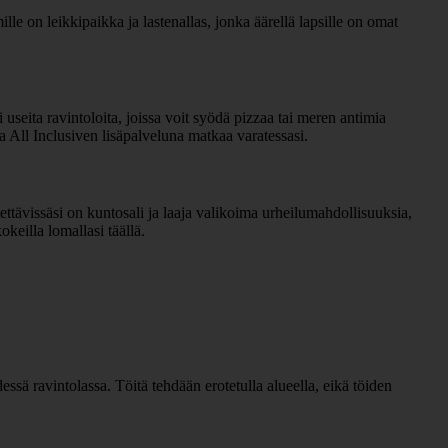
ille on leikkipaikka ja lastenallas, jonka äärellä lapsille on omat
i useita ravintoloita, joissa voit syödä pizzaa tai meren antimia
ta All Inclusiven lisäpalveluna matkaa varatessasi.
tettävissäsi on kuntosali ja laaja valikoima urheilumahdollisuuksia,
okeilla lomallasi täällä.
ssä ravintolassa. Töitä tehdään erotetulla alueella, eikä töiden