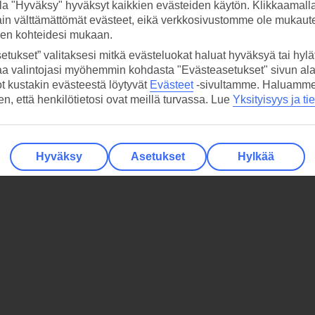
la "Hyväksy" hyväksyt kaikkien evästeiden käytön. Klikkaamall
ain välttämättömät evästeet, eikä verkkosivustomme ole mukaute
sen kohteidesi mukaan.
etukset” valitaksesi mitkä evästeluokat haluat hyväksyä tai hylät
aa valintojasi myöhemmin kohdasta "Evästeasetukset" sivun ala
ot kustakin evästeestä löytyvät
Evästeet
-sivultamme.
Haluamme, 
hen, että henkilötietosi ovat meillä turvassa. Lue
Yksityisyys ja ti
Hyväksy
Asetukset
Hylkää