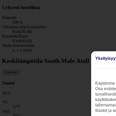
Lyhyesti hotellista
Rannalle
100 m
Ulkouima-allas/Lastenallas
Kyllä/Kyllä
Ravintola/Baari
Kyllä/Kyllä
Matka lentokentältä
n. 1-2 tuntia
Yksityisyy
Keskilämpötila South Male Atoll
Edellinen
Tammi
Käytämme s
Osa evästei
30
°
C
turvallises
käyttökokem
Yö:
tallentamaan
22
°C
tilastot ja 
Vesi:
27
°C