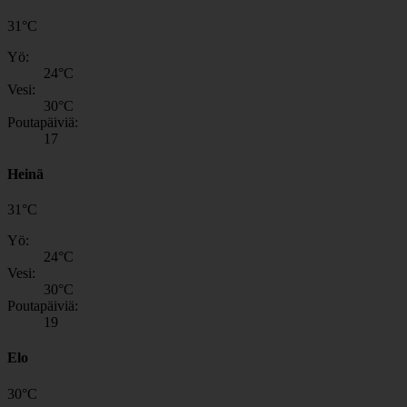
31
°
C
Yö:
24
°C
Vesi:
30
°C
Poutapäiviä:
17
Heinä
31
°
C
Yö:
24
°C
Vesi:
30
°C
Poutapäiviä:
19
Elo
30
°
C