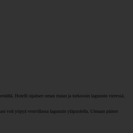
tältä. Hotelli sijaitsee oman riutan ja turkoosin laguunin vieressä,
ssasi voit yöpyä vesivillassa laguunin yläpuolella. Uimaan pääset