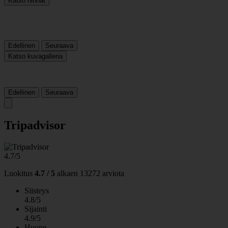
Katso hinnat
Edellinen
Seuraava
Katso kuvagalleria
Edellinen
Seuraava
Tripadvisor
4.7/5
Luokitus
4.7 / 5
alkaen
13272 arviota
Siisteys
4.8/5
Sijainti
4.9/5
Huone