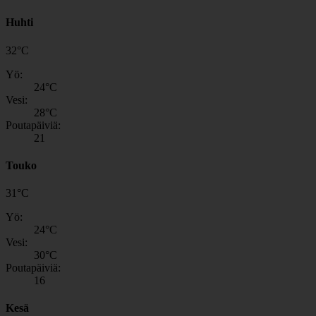
Huhti
32
°
C
Yö:
24
°C
Vesi:
28
°C
Poutapäiviä:
21
Touko
31
°
C
Yö:
24
°C
Vesi:
30
°C
Poutapäiviä:
16
Kesä