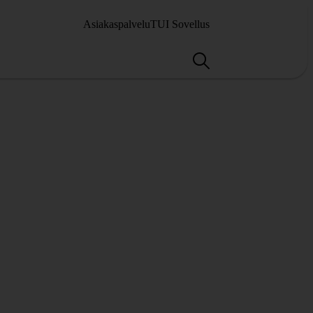
Asiakaspalvelu
TUI Sovellus