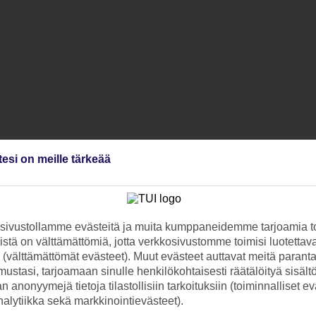
tesi on meille tärkeää
ivustollamme evästeitä ja muita kumppaneidemme tarjoamia to
stä on välttämättömiä, jotta verkkosivustomme toimisi luotettava
ti (välttämättömät evästeet). Muut evästeet auttavat meitä paran
ustasi, tarjoamaan sinulle henkilökohtaisesti räätälöityä sisält
 anonyymejä tietoja tilastollisiin tarkoituksiin (toiminnalliset ev
analytiikka sekä markkinointievästeet).