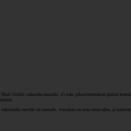
 Male Atollin valkealla rannalla, 45 min. pikavenematkan päässä lentoken
ulajeja.
i näköalalla merelle tai rannalle. Joissakin on oma uima-allas, ja halute