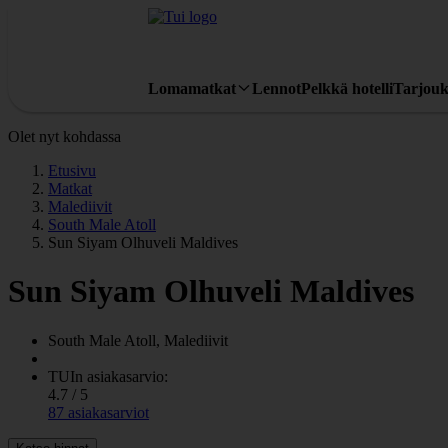
Lomamatkat
Lennot
Pelkkä hotelli
Tarjouk
Olet nyt kohdassa
Etusivu
Matkat
Malediivit
South Male Atoll
Sun Siyam Olhuveli Maldives
Sun Siyam Olhuveli Maldives
South Male Atoll, Malediivit
TUIn asiakasarvio:
4.7 / 5
87 asiakasarviot