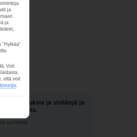
imintoja.
sti ja
tamaan
öä ja
ästeet,
a "Hylkää"
ttu
ä. Voit
laidasta.
että voit
etosuoja
.
nota tarjouksia ja vinkkejä ja
a uutuuksista.
laa uutiskirje