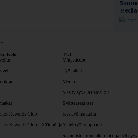
Seuraa
media
it
spalvelu
TUI
ellus
Yritystiedot
lvelu
Työpaikat
uokraus
Media
Yksityisyys ja tietosuoja
atkat
Evästeasetukset
iles Rewards Club
Kestävä matkailu
iles Rewards Club – Säännöt ja
Yhteistyökumppanit
Säännösten noudattaminen ja eettisyys