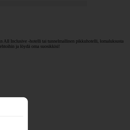
 All Inclusive -hotelli tai tunnelmallinen pikkuhotelli, lomaluksusta
ehtoihin ja löydä oma suosikkisi!