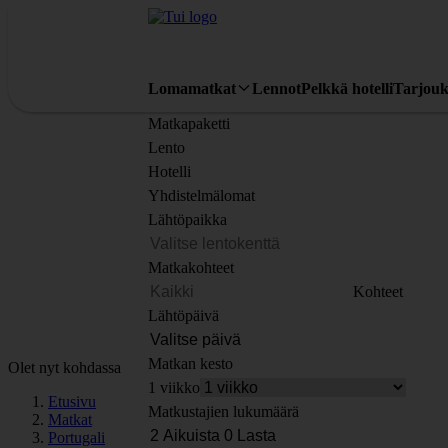
Lomamatkat
Lennot
Pelkkä hotelli
Tarjouk
Matkapaketti
Lento
Hotelli
Yhdistelmälomat
Lähtöpaikka
Matkakohteet
Kohteet
Lähtöpäivä
Matkan kesto
Olet nyt kohdassa
1 viikko
Etusivu
Matkustajien lukumäärä
Matkat
Portugali