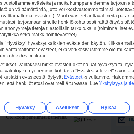
ivustollamme evästeitä ja muita kumppaneidemme tarjoamia to
stä on välttämättömiä, jotta verkkosivustomme toimisi luotettava
ti (välttämättömät evästeet). Muut evästeet auttavat meitä paran
ustasi, tarjoamaan sinulle henkilökohtaisesti räätälöityä sisält
 anonyymejä tietoja tilastollisiin tarkoituksiin (toiminnalliset ev
analytiikka sekä markkinointievästeet).
la "Hyväksy" hyväksyt kaikkien evästeiden käytön. Klikkaamall
ain välttämättömät evästeet, eikä verkkosivustomme ole mukaute
sen kohteidesi mukaan.
etukset” valitaksesi mitkä evästeluokat haluat hyväksyä tai hylät
aa valintojasi myöhemmin kohdasta "Evästeasetukset" sivun ala
ot kustakin evästeestä löytyvät
Evästeet
-sivultamme.
Haluamme, 
hen, että henkilötietosi ovat meillä turvassa. Lue
Yksityisyys ja ti
 TUI-sovellus nyt!
Vastaa
tietoj
Hyväksy
Asetukset
Hylkää
Lataa sovellus kätevästi lukemalla
QR-koodi puhelimesi kameralla.
Ti