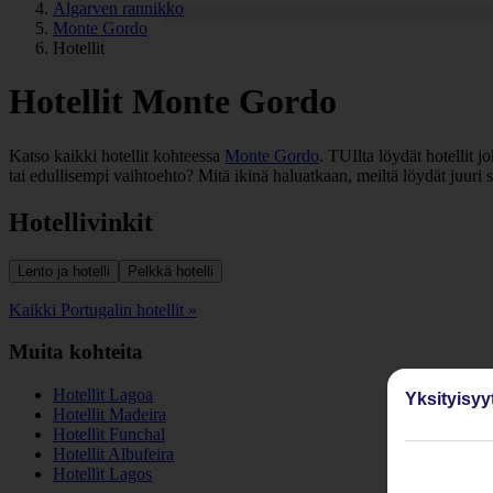
Algarven rannikko
Monte Gordo
Hotellit
Hotellit Monte Gordo
Katso kaikki hotellit kohteessa
Monte Gordo
. TUIlta löydät hotellit 
tai edullisempi vaihtoehto? Mitä ikinä haluatkaan, meiltä löydät juuri
Hotellivinkit
Lento ja hotelli
Pelkkä hotelli
Kaikki Portugalin hotellit »
Muita kohteita
Hotellit Lagoa
Yksityisyy
Hotellit Madeira
Hotellit Funchal
Hotellit Albufeira
Hotellit Lagos