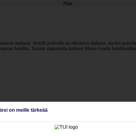
Hae
jokaiseen makuun. Hotelli perheelle tai aikuiseen makuun, täyden palvelun
 sopivan hotellin. Tutustu alapuolella kohteen Monte Gordo hotellivaihto
tesi on meille tärkeää