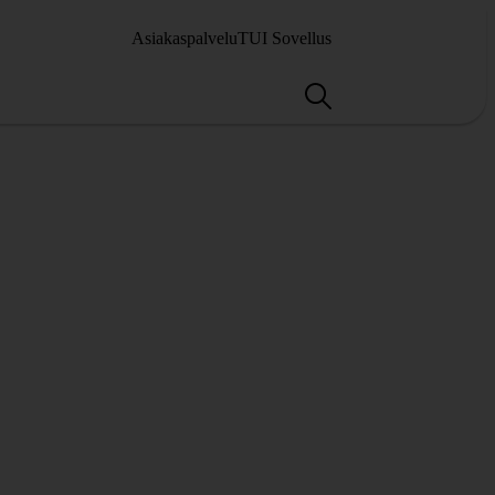
Asiakaspalvelu
TUI Sovellus