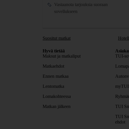
Vastaanota tarjouksia suoraan
sovellukseen
Suositut matkat
Hotell
Hyvä tietää
Asiaka
Maksut ja matkaliput
TUI-sov
Matkaehdot
Lomapa
Ennen matkaa
Autonv
Lentomatka
myTUI
Lomakohteessa
Ryhmäm
Matkan jälkeen
TUI Sm
TUI Sm
ehdot