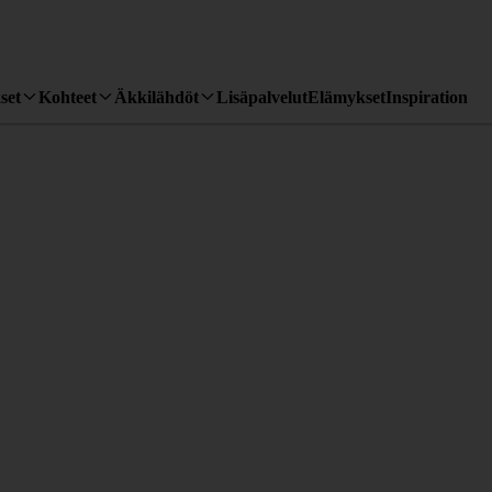
set
Kohteet
Äkkilähdöt
Lisäpalvelut
Elämykset
Inspiration