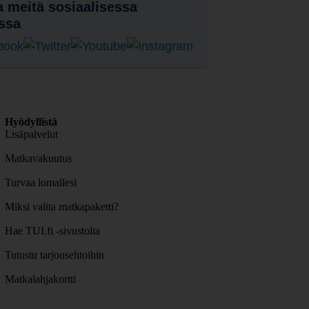
 meitä sosiaalisessa
ssa
Hyödyllistä
Lisäpalvelut
Matkavakuutus
Turvaa lomallesi
Miksi valita matkapaketti?
Hae TUI.fi -sivustolta
Tutustu tarjousehtoihin
Matkalahjakortti