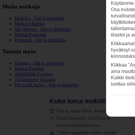
Käytämme s
Muita matkoja
Osa evästei
turvallises
Madeira - Sää ja lämpötila
käyttökokem
Matkat Madeira
tallentamaan
São Miguel - Sää ja lämpötila
Matkat Portugali
tilastot ja 
Portugali - Sää ja lämpötila
Klikkaamal
hyväksyt v
Tutustu myös
kiinnostuk
Espanja - Sää ja lämpötila
Klikkaa "As
Matkat Espanja
aina muutt
Äkkilähdöt Espanja
Kaikki tied
All Inclusive Espanja
luottaa sii
Playa del Ingles - Sää ja lämpötila
Koko loma mobiilissa.
Lataa
Etsi ja varaa lomia, lentoja ja hotelleja
Tiedot lennoista, hotellista ja
lentokenttäkuljetuksista
Yhteys oppaisiin kellon ympäri